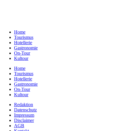
Redaktion Dresden:
Telefon:
+49 (0)351 79597900
E-Mail:
info@gastundrast.com
Home
Tourismus
Hotellerie
Gastronomie
On-Tour
Kultour
Home
Tourismus
Hotellerie
Gastronomie
On-Tour
Kultour
Redaktion
Datenschutz
Impressum
Disclaimer
AGB
Kontakt