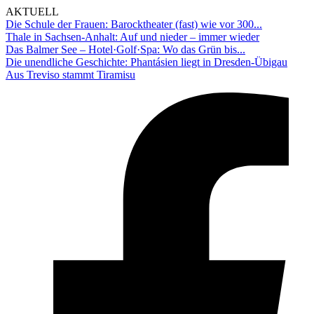
AKTUELL
Die Schule der Frauen: Barocktheater (fast) wie vor 300...
Thale in Sachsen-Anhalt: Auf und nieder – immer wieder
Das Balmer See – Hotel·Golf·Spa: Wo das Grün bis...
Die unendliche Geschichte: Phantásien liegt in Dresden-Übigau
Aus Treviso stammt Tiramisu