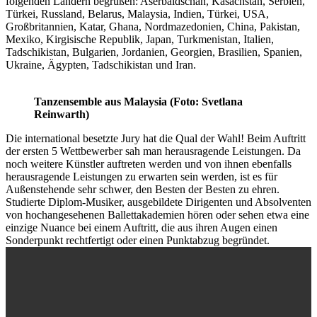
folgenden Ländern begrüßen: Aserbaidschan, Kasachstan, Serbien,
Türkei, Russland, Belarus, Malaysia, Indien, Türkei, USA,
Großbritannien, Katar, Ghana, Nordmazedonien, China, Pakistan,
Mexiko, Kirgisische Republik, Japan, Turkmenistan, Italien,
Tadschikistan, Bulgarien, Jordanien, Georgien, Brasilien, Spanien,
Ukraine, Ägypten, Tadschikistan und Iran.
Tanzensemble aus Malaysia (Foto: Svetlana
Reinwarth)
Die international besetzte Jury hat die Qual der Wahl! Beim Auftritt
der ersten 5 Wettbewerber sah man herausragende Leistungen. Da
noch weitere Künstler auftreten werden und von ihnen ebenfalls
herausragende Leistungen zu erwarten sein werden, ist es für
Außenstehende sehr schwer, den Besten der Besten zu ehren.
Studierte Diplom-Musiker, ausgebildete Dirigenten und Absolventen
von hochangesehenen Ballettakademien hören oder sehen etwa eine
einzige Nuance bei einem Auftritt, die aus ihren Augen einen
Sonderpunkt rechtfertigt oder einen Punktabzug begründet.