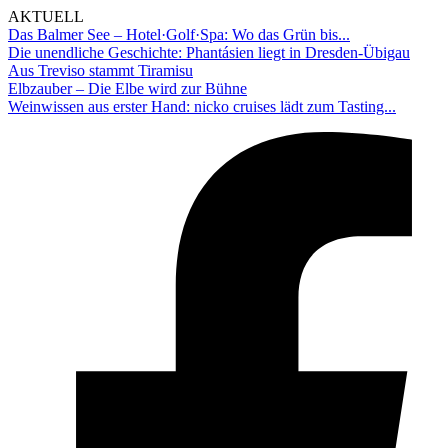
AKTUELL
Das Balmer See – Hotel·Golf·Spa: Wo das Grün bis...
Die unendliche Geschichte: Phantásien liegt in Dresden-Übigau
Aus Treviso stammt Tiramisu
Elbzauber – Die Elbe wird zur Bühne
Weinwissen aus erster Hand: nicko cruises lädt zum Tasting...