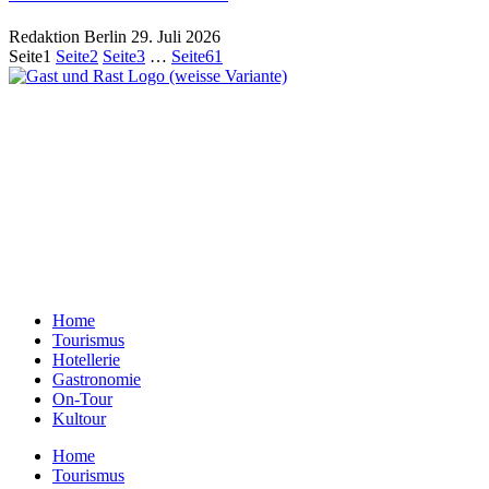
Redaktion Berlin
29. Juli 2026
Seite
1
Seite
2
Seite
3
…
Seite
61
Ein Unternehmen aus Berlin
Otternweg 4 | 13465 Berlin
Redaktion Berlin:
Telefon:
+49 (0)30 401 07 190
Redaktion Dresden:
Telefon:
+49 (0)351 79597900
E-Mail:
info@gastundrast.com
Home
Tourismus
Hotellerie
Gastronomie
On-Tour
Kultour
Home
Tourismus