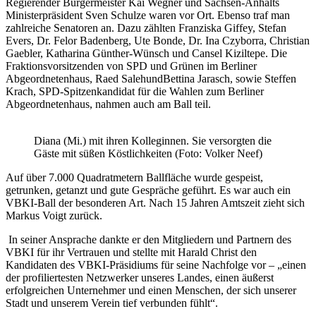
Regierender Bürgermeister Kai Wegner und Sachsen-Anhalts
Ministerpräsident Sven Schulze waren vor Ort. Ebenso traf man
zahlreiche Senatoren an. Dazu zählten Franziska Giffey, Stefan
Evers, Dr. Felor Badenberg, Ute Bonde, Dr. Ina Czyborra, Christian
Gaebler, Katharina Günther-Wünsch und Cansel Kiziltepe. Die
Fraktionsvorsitzenden von SPD und Grünen im Berliner
Abgeordnetenhaus, Raed SalehundBettina Jarasch, sowie Steffen
Krach, SPD-Spitzenkandidat für die Wahlen zum Berliner
Abgeordnetenhaus, nahmen auch am Ball teil.
Diana (Mi.) mit ihren Kolleginnen. Sie versorgten die
Gäste mit süßen Köstlichkeiten (Foto: Volker Neef)
Auf über 7.000 Quadratmetern Ballfläche wurde gespeist,
getrunken, getanzt und gute Gespräche geführt. Es war auch ein
VBKI-Ball der besonderen Art. Nach 15 Jahren Amtszeit zieht sich
Markus Voigt zurück.
In seiner Ansprache dankte er den Mitgliedern und Partnern des
VBKI für ihr Vertrauen und stellte mit Harald Christ den
Kandidaten des VBKI-Präsidiums für seine Nachfolge vor – „einen
der profiliertesten Netzwerker unseres Landes, einen äußerst
erfolgreichen Unternehmer und einen Menschen, der sich unserer
Stadt und unserem Verein tief verbunden fühlt“.