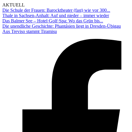
AKTUELL
Die Schule der Frauen: Barocktheater (fast) wie vor 300...
Thale in Sachsen-Anhalt: Auf und nieder – immer wieder
Das Balmer See – Hotel·Golf·Spa: Wo das Grün bis...
Die unendliche Geschichte: Phantásien liegt in Dresden-Übigau
Aus Treviso stammt Tiramisu