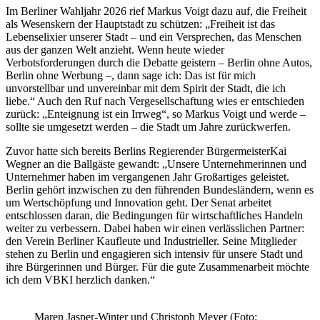
Im Berliner Wahljahr 2026 rief Markus Voigt dazu auf, die Freiheit
als Wesenskern der Hauptstadt zu schützen: „Freiheit ist das
Lebenselixier unserer Stadt – und ein Versprechen, das Menschen
aus der ganzen Welt anzieht. Wenn heute wieder
Verbotsforderungen durch die Debatte geistern – Berlin ohne Autos,
Berlin ohne Werbung –, dann sage ich: Das ist für mich
unvorstellbar und unvereinbar mit dem Spirit der Stadt, die ich
liebe.“ Auch den Ruf nach Vergesellschaftung wies er entschieden
zurück: „Enteignung ist ein Irrweg“, so Markus Voigt und werde –
sollte sie umgesetzt werden – die Stadt um Jahre zurückwerfen.
Zuvor hatte sich bereits Berlins Regierender BürgermeisterKai
Wegner an die Ballgäste gewandt: „Unsere Unternehmerinnen und
Unternehmer haben im vergangenen Jahr Großartiges geleistet.
Berlin gehört inzwischen zu den führenden Bundesländern, wenn es
um Wertschöpfung und Innovation geht. Der Senat arbeitet
entschlossen daran, die Bedingungen für wirtschaftliches Handeln
weiter zu verbessern. Dabei haben wir einen verlässlichen Partner:
den Verein Berliner Kaufleute und Industrieller. Seine Mitglieder
stehen zu Berlin und engagieren sich intensiv für unsere Stadt und
ihre Bürgerinnen und Bürger. Für die gute Zusammenarbeit möchte
ich dem VBKI herzlich danken.“
Maren Jasper-Winter und Christoph Meyer (Foto: