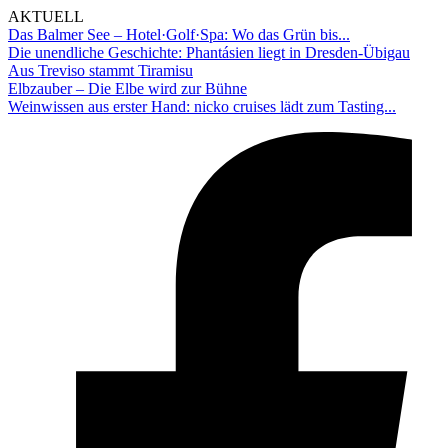
AKTUELL
Das Balmer See – Hotel·Golf·Spa: Wo das Grün bis...
Die unendliche Geschichte: Phantásien liegt in Dresden-Übigau
Aus Treviso stammt Tiramisu
Elbzauber – Die Elbe wird zur Bühne
Weinwissen aus erster Hand: nicko cruises lädt zum Tasting...