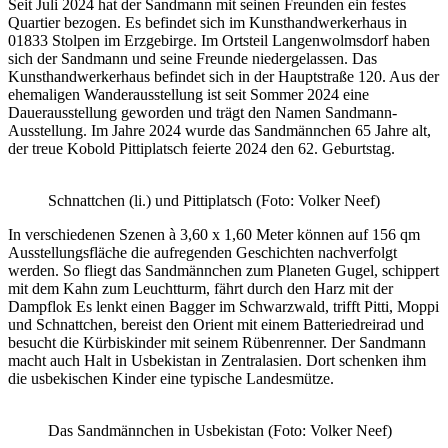
Seit Juli 2024 hat der Sandmann mit seinen Freunden ein festes
Quartier bezogen. Es befindet sich im Kunsthandwerkerhaus in
01833 Stolpen im Erzgebirge. Im Ortsteil Langenwolmsdorf haben
sich der Sandmann und seine Freunde niedergelassen. Das
Kunsthandwerkerhaus befindet sich in der Hauptstraße 120. Aus der
ehemaligen Wanderausstellung ist seit Sommer 2024 eine
Dauerausstellung geworden und trägt den Namen Sandmann-
Ausstellung. Im Jahre 2024 wurde das Sandmännchen 65 Jahre alt,
der treue Kobold Pittiplatsch feierte 2024 den 62. Geburtstag.
Schnattchen (li.) und Pittiplatsch (Foto: Volker Neef)
In verschiedenen Szenen à 3,60 x 1,60 Meter können auf 156 qm
Ausstellungsfläche die aufregenden Geschichten nachverfolgt
werden. So fliegt das Sandmännchen zum Planeten Gugel, schippert
mit dem Kahn zum Leuchtturm, fährt durch den Harz mit der
Dampflok Es lenkt einen Bagger im Schwarzwald, trifft Pitti, Moppi
und Schnattchen, bereist den Orient mit einem Batteriedreirad und
besucht die Kürbiskinder mit seinem Rübenrenner. Der Sandmann
macht auch Halt in Usbekistan in Zentralasien. Dort schenken ihm
die usbekischen Kinder eine typische Landesmütze.
Das Sandmännchen in Usbekistan (Foto: Volker Neef)