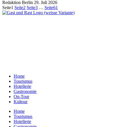
Redaktion Berlin
29. Juli 2026
Seite
1
Seite
2
Seite
3
…
Seite
61
Ein Unternehmen aus Berlin
Otternweg 4 | 13465 Berlin
Redaktion Berlin:
Telefon:
+49 (0)30 401 07 190
Redaktion Dresden:
Telefon:
+49 (0)351 79597900
E-Mail:
info@gastundrast.com
Home
Tourismus
Hotellerie
Gastronomie
On-Tour
Kultour
Home
Tourismus
Hotellerie
Gastronomie