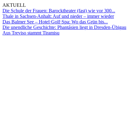
AKTUELL
Die Schule der Frauen: Barocktheater (fast) wie vor 300...
Thale in Sachsen-Anhalt: Auf und nieder – immer wieder
Das Balmer See – Hotel·Golf·Spa: Wo das Grün bis...
Die unendliche Geschichte: Phantásien liegt in Dresden-Übigau
Aus Treviso stammt Tiramisu