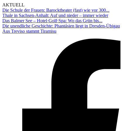
AKTUELL
Die Schule der Frauen: Barocktheater (fast) wie vor 300...
Thale in Sachsen-Anhalt: Auf und nieder – immer wieder
Das Balmer See – Hotel·Golf·Spa: Wo das Grün bis...
Die unendliche Geschichte: Phantásien liegt in Dresden-Übigau
Aus Treviso stammt Tiramisu