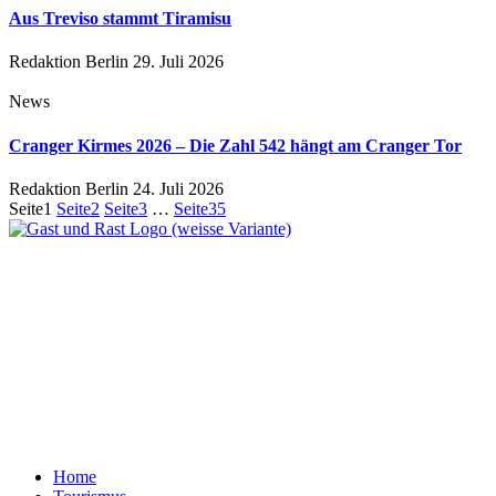
Aus Treviso stammt Tiramisu
Redaktion Berlin
29. Juli 2026
News
Cranger Kirmes 2026 – Die Zahl 542 hängt am Cranger Tor
Redaktion Berlin
24. Juli 2026
Seite
1
Seite
2
Seite
3
…
Seite
35
Ein Unternehmen aus Berlin
Otternweg 4 | 13465 Berlin
Redaktion Berlin:
Telefon:
+49 (0)30 401 07 190
Redaktion Dresden:
Telefon:
+49 (0)351 79597900
E-Mail:
info@gastundrast.com
Home