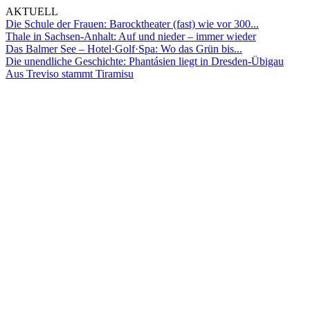
AKTUELL
Die Schule der Frauen: Barocktheater (fast) wie vor 300...
Thale in Sachsen-Anhalt: Auf und nieder – immer wieder
Das Balmer See – Hotel·Golf·Spa: Wo das Grün bis...
Die unendliche Geschichte: Phantásien liegt in Dresden-Übigau
Aus Treviso stammt Tiramisu