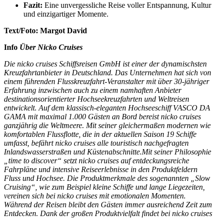
Fazit:
Eine unvergessliche Reise voller Entspannung, Kultur
und einzigartiger Momente.
Text/Foto: Margot David
Info
Über Nicko Cruises
Die nicko cruises Schiffsreisen GmbH ist einer der dynamischsten
Kreuzfahrtanbieter in Deutschland. Das Unternehmen hat sich von
einem führenden Flusskreuzfahrt-Veranstalter mit über 30-jähriger
Erfahrung inzwischen auch zu einem namhaften Anbieter
destinationsorientierter Hochseekreuzfahrten und Weltreisen
entwickelt. Auf dem klassisch-eleganten Hochseeschiff VASCO DA
GAMA mit maximal 1.000 Gästen an Bord bereist nicko cruises
ganzjährig die Weltmeere. Mit seiner gleichermaßen modernen wie
komfortablen Flussflotte, die in der aktuellen Saison 19 Schiffe
umfasst, befährt nicko cruises alle touristisch nachgefragten
Inlandswasserstraßen und Küstenabschnitte.Mit seiner Philosophie
„time to discover“ setzt nicko cruises auf entdeckungsreiche
Fahrpläne und intensive Reiseerlebnisse in den Produktfeldern
Fluss und Hochsee. Die Produktmerkmale des sogenannten „Slow
Cruising“, wie zum Beispiel kleine Schiffe und lange Liegezeiten,
vereinen sich bei nicko cruises mit emotionalen Momenten.
Während der Reisen bleibt den Gästen immer ausreichend Zeit zum
Entdecken. Dank der großen Produktvielfalt findet bei nicko cruises