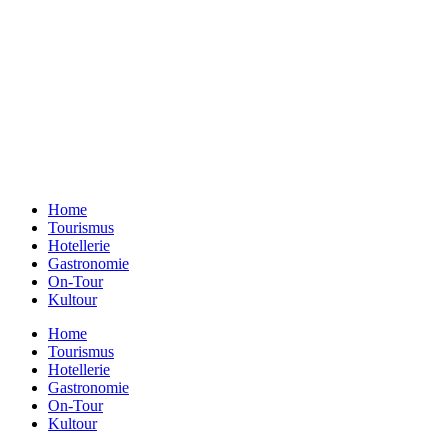
Ein Unternehmen aus Berlin
Otternweg 4 | 13465 Berlin
Redaktion Berlin:
Telefon:
+49 (0)30 401 07 190
Redaktion Dresden:
Telefon:
+49 (0)351 79597900
E-Mail:
info@gastundrast.com
Home
Tourismus
Hotellerie
Gastronomie
On-Tour
Kultour
Home
Tourismus
Hotellerie
Gastronomie
On-Tour
Kultour