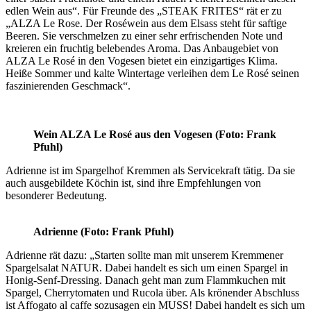
edlen Wein aus“. Für Freunde des „STEAK FRITES“ rät er zu
„ALZA Le Rose. Der Roséwein aus dem Elsass steht für saftige
Beeren. Sie verschmelzen zu einer sehr erfrischenden Note und
kreieren ein fruchtig belebendes Aroma. Das Anbaugebiet von
ALZA Le Rosé in den Vogesen bietet ein einzigartiges Klima.
Heiße Sommer und kalte Wintertage verleihen dem Le Rosé seinen
faszinierenden Geschmack“.
Wein ALZA Le Rosé aus den Vogesen (Foto: Frank
Pfuhl)
Adrienne ist im Spargelhof Kremmen als Servicekraft tätig. Da sie
auch ausgebildete Köchin ist, sind ihre Empfehlungen von
besonderer Bedeutung.
Adrienne (Foto: Frank Pfuhl)
Adrienne rät dazu: „Starten sollte man mit unserem Kremmener
Spargelsalat NATUR. Dabei handelt es sich um einen Spargel in
Honig-Senf-Dressing. Danach geht man zum Flammkuchen mit
Spargel, Cherrytomaten und Rucola über. Als krönender Abschluss
ist Affogato al caffe sozusagen ein MUSS! Dabei handelt es sich um