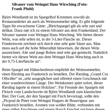
Silvaner vom Weingut Hans Wirsching (Foto:
Frank Pfuhl)
Björn Wendlandt ist im Spargelhof Kremmen sowohl als
Restaurantleiter als auch als Weinsommelier tätig. Er gibt folgende
Tipps für erwachsene Gäste: „Bleichspargel gilt als sehr zart und
delikat. Dazu rate ich zu einem Silvaner aus dem Frankenland. Der
Silvaner stammt vom Weingut Hans Wirsching. Wir bieten diesen
Wein, was sehr selten ist, in der 3-Liter-Flasche an. Dieser
Frankenwein zeichnet sich durch eine sehr gute Säure aus. Man
muss auch auf die hohe Mineralität hinweisen, die diesen Wein
auszeichnet. Alte und junge Reben sind sehr gut gemischt. Natürlich
bieten wir diesen Wein aus dem Weingut Hans Wirsching auch in
der 0,75-Literflasche an“.
Beim Spargel mit Hähnchenbrust empfiehlt der Weinsommelier,
einen Riesling aus Frankreich zu bestellen. Der Riesling „Grand Cru
Ollwiller“ ist „sehr ausgeglichen und offeriert einen Geschmack mit
einer wunderschönen Länge. Der Weinkenner spürt sofort, dieser
Riesling lagerte in einem Holzfass“. Für Freunde des Spargels mit
Fleisch vom Landschwein rät Björn Wendlandt zum klassischen
Bier. Der Gast, der den Spargel mit Fisch bevorzugt, sollte den
„Picpoul de Pinet vom Weingut Hugues de Beauvignac aus
Frankreich bestellen. Aromen von weißer Blüte, verbunden mit
einer süßen Fruchtnote und einem Hauch Fenchel zeichnen diesen