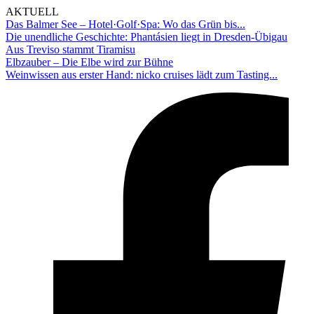
AKTUELL
Das Balmer See – Hotel·Golf·Spa: Wo das Grün bis...
Die unendliche Geschichte: Phantásien liegt in Dresden-Übigau
Aus Treviso stammt Tiramisu
Elbzauber – Die Elbe wird zur Bühne
Weinwissen aus erster Hand: nicko cruises lädt zum Tasting...