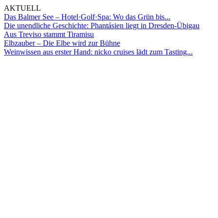
AKTUELL
Das Balmer See – Hotel·Golf·Spa: Wo das Grün bis...
Die unendliche Geschichte: Phantásien liegt in Dresden-Übigau
Aus Treviso stammt Tiramisu
Elbzauber – Die Elbe wird zur Bühne
Weinwissen aus erster Hand: nicko cruises lädt zum Tasting...