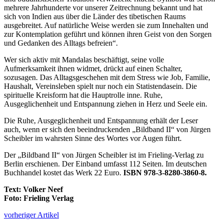
mehrere Jahrhunderte vor unserer Zeitrechnung bekannt und hat
sich von Indien aus über die Länder des tibetischen Raums
ausgebreitet. Auf natürliche Weise werden sie zum Innehalten und
zur Kontemplation geführt und können ihren Geist von den Sorgen
und Gedanken des Alltags befreien“.
Wer sich aktiv mit Mandalas beschäftigt, seine volle
Aufmerksamkeit ihnen widmet, drückt auf einen Schalter,
sozusagen. Das Alltagsgeschehen mit dem Stress wie Job, Familie,
Haushalt, Vereinsleben spielt nur noch ein Statistendasein. Die
spirituelle Kreisform hat die Hauptrolle inne. Ruhe,
Ausgeglichenheit und Entspannung ziehen in Herz und Seele ein.
Die Ruhe, Ausgeglichenheit und Entspannung erhält der Leser
auch, wenn er sich den beeindruckenden „Bildband II“ von Jürgen
Scheibler im wahrsten Sinne des Wortes vor Augen führt.
Der „Bildband II“ von Jürgen Scheibler ist im Frieling-Verlag zu
Berlin erschienen. Der Einband umfasst 112 Seiten. Im deutschen
Buchhandel kostet das Werk 22 Euro.
ISBN 978-3-8280-3860-8.
Text: Volker Neef
Foto: Frieling Verlag
vorheriger Artikel