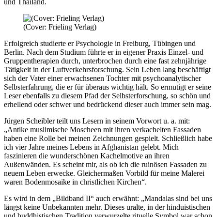
und Thailand.
(Cover: Frieling Verlag)
Erfolgreich studierte er Psychologie in Freiburg, Tübingen und
Berlin. Nach dem Studium führte er in eigener Praxis Einzel- und
Gruppentherapien durch, unterbrochen durch eine fast zehnjährige
Tätigkeit in der Luftverkehrsforschung. Sein Leben lang beschäftigt
sich der Vater einer erwachsenen Tochter mit psychoanalytischer
Selbsterfahrung, die er für überaus wichtig hält. So ermutigt er seine
Leser ebenfalls zu diesem Pfad der Selbsterforschung, so schön und
erhellend oder schwer und bedrückend dieser auch immer sein mag.
Jürgen Scheibler teilt uns Lesern in seinem Vorwort u. a. mit:
„Antike muslimische Moscheen mit ihren verkachelten Fassaden
haben eine Rolle bei meinen Zeichnungen gespielt. Schließlich habe
ich vier Jahre meines Lebens in Afghanistan gelebt. Mich
faszinieren die wunderschönen Kachelmotive an ihren
Außenwänden. Es scheint mir, als ob ich die ruinösen Fassaden zu
neuem Leben erwecke. Gleichermaßen Vorbild für meine Malerei
waren Bodenmosaike in christlichen Kirchen“.
Es wird in dem „Bildband II“ auch erwähnt: „Mandalas sind bei uns
längst keine Unbekannten mehr. Dieses uralte, in der hinduistischen
und buddhistischen Tradition verwurzelte rituelle Symbol war schon