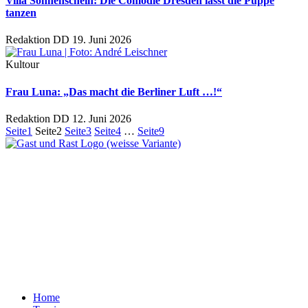
Villa Sonnenschein: Die Comödie Dresden lässt die Puppe
tanzen
Redaktion DD
19. Juni 2026
Kultour
Frau Luna: „Das macht die Berliner Luft …!“
Redaktion DD
12. Juni 2026
Seite
1
Seite
2
Seite
3
Seite
4
…
Seite
9
Ein Unternehmen aus Berlin
Otternweg 4 | 13465 Berlin
Redaktion Berlin:
Telefon:
+49 (0)30 401 07 190
Redaktion Dresden:
Telefon:
+49 (0)351 79597900
E-Mail:
info@gastundrast.com
Home