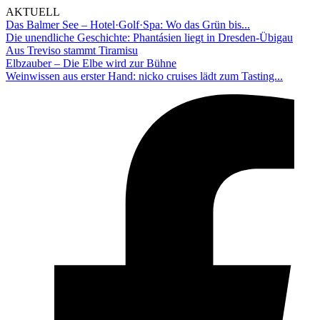
AKTUELL
Das Balmer See – Hotel·Golf·Spa: Wo das Grün bis...
Die unendliche Geschichte: Phantásien liegt in Dresden-Übigau
Aus Treviso stammt Tiramisu
Elbzauber – Die Elbe wird zur Bühne
Weinwissen aus erster Hand: nicko cruises lädt zum Tasting...