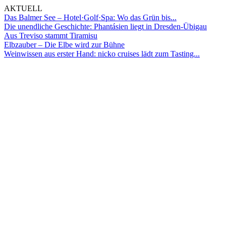
AKTUELL
Das Balmer See – Hotel·Golf·Spa: Wo das Grün bis...
Die unendliche Geschichte: Phantásien liegt in Dresden-Übigau
Aus Treviso stammt Tiramisu
Elbzauber – Die Elbe wird zur Bühne
Weinwissen aus erster Hand: nicko cruises lädt zum Tasting...