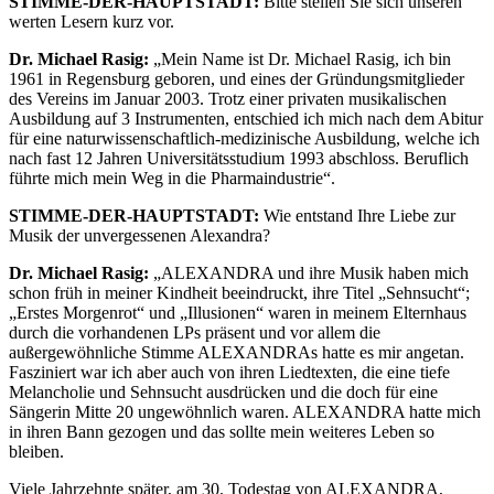
STIMME-DER-HAUPTSTADT:
Bitte stellen Sie sich unseren
werten Lesern kurz vor.
Dr. Michael Rasig:
„Mein Name ist Dr. Michael Rasig, ich bin
1961 in Regensburg geboren, und eines der Gründungsmitglieder
des Vereins im Januar 2003. Trotz einer privaten musikalischen
Ausbildung auf 3 Instrumenten, entschied ich mich nach dem Abitur
für eine naturwissenschaftlich-medizinische Ausbildung, welche ich
nach fast 12 Jahren Universitätsstudium 1993 abschloss. Beruflich
führte mich mein Weg in die Pharmaindustrie“.
STIMME-DER-HAUPTSTADT:
Wie entstand Ihre Liebe zur
Musik der unvergessenen Alexandra?
Dr. Michael Rasig:
„ALEXANDRA und ihre Musik haben mich
schon früh in meiner Kindheit beeindruckt, ihre Titel „Sehnsucht“;
„Erstes Morgenrot“ und „Illusionen“ waren in meinem Elternhaus
durch die vorhandenen LPs präsent und vor allem die
außergewöhnliche Stimme ALEXANDRAs hatte es mir angetan.
Fasziniert war ich aber auch von ihren Liedtexten, die eine tiefe
Melancholie und Sehnsucht ausdrücken und die doch für eine
Sängerin Mitte 20 ungewöhnlich waren. ALEXANDRA hatte mich
in ihren Bann gezogen und das sollte mein weiteres Leben so
bleiben.
Viele Jahrzehnte später, am 30. Todestag von ALEXANDRA,