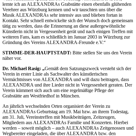
lernte ich an ALEXANDRAs Grabstätte einen ebenfalls glühenden
Verehrer aus Würzburg kennen und wir tauschten uns über die
Musik ALEXANDRAs sehr intensiv aus und blieben fortan in
Kontakt. Sehr schnell entwickelte sich der Wunsch doch gemeinsam
tätig zu werden, dass die Erinnerung an diese außergewöhnliche
Künstlerin nicht in Vergessenheit gerät und nach einigen Treffen mit
weiteren Fans, kam es schließlich im Januar 2003 in Würzburg zur
Gründung des Vereins ALEXANDRA-Freunde e.V.“
STIMME-DER-HAUPTSTADT:
Bitte stellen Sie uns den Verein
näher vor.
Dr. Michael Rasig: „
Gemäß dem Satzungszweck versteht sich der
Verein in erster Linie als Sachwalter des künstlerischen
Vermächtnisses von ALEXANDRA und will dazu beitragen, dass
ALEXANDRA und ihre Lieder nicht in Vergessenheit geraten. Der
Verein kümmert sich auch um eine regelmäßige Pflege der
Grabstätte am Westfriedhof in München.
An jährlich wechselnden Orten organisiert der Verein zu
ALEXANDRAs Geburtstag am 19. Mai bzw. an ihrem Todestag,
am 31. Juli, Vereinstreffen mit Musikbeiträgen, Zeitzeugen,
Mitgliedern aus ALEXANDRAs Familie und Konzerten. Hierbei
werden – soweit möglich – auch ALEXANDRAs Zeitgenossen und
Wegbereiter eingeladen, die über ALEXANDRA bzw. den