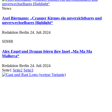
News
Axel Biermann: „Cranger Kirmes ein unverzichtbares und
unverwechselbares Highlight“
Redaktion Berlin
24. Juli 2024
SDHB
Alex Engel und Dragan feiern ihre Insel „Ma Ma Ma
Mallorca“
Redaktion Berlin
24. Juli 2024
Seite
1
Seite
2
Seite
3
Ein Unternehmen aus Berlin
Otternweg 4 | 13465 Berlin
Redaktion Berlin:
Telefon:
+49 (0)30 401 07 190
Redaktion Dresden: