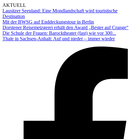
AKTUELL
Lausitzer Seenland: Eine Mondlandschaft wird touristische
Destination
Mit der BWSG auf Enddeckungstour in Berlin
Dorstener Reisemetzgerei erhält den Award „Bester auf Crange“
Die Schule der Frauen: Barocktheater (fast) wie vor 300...
Thale in Sachsen-Anhalt: Auf und nieder – immer wieder