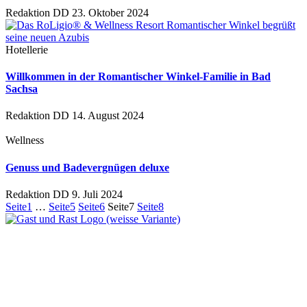
Redaktion DD
23. Oktober 2024
Hotellerie
Willkommen in der Romantischer Winkel-Familie in Bad
Sachsa
Redaktion DD
14. August 2024
Wellness
Genuss und Badevergnügen deluxe
Redaktion DD
9. Juli 2024
Seite
1
…
Seite
5
Seite
6
Seite
7
Seite
8
Ein Unternehmen aus Berlin
Otternweg 4 | 13465 Berlin
Redaktion Berlin:
Telefon:
+49 (0)30 401 07 190