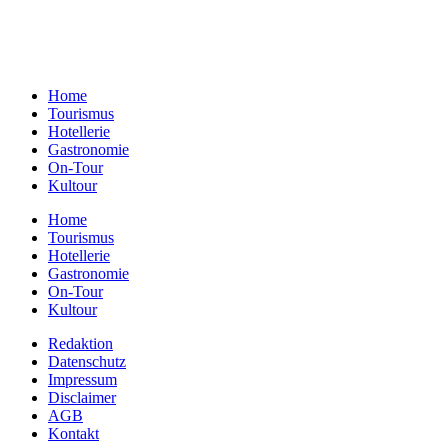
Redaktion Dresden:
Telefon:
+49 (0)351 79597900
E-Mail:
info@gastundrast.com
Home
Tourismus
Hotellerie
Gastronomie
On-Tour
Kultour
Home
Tourismus
Hotellerie
Gastronomie
On-Tour
Kultour
Redaktion
Datenschutz
Impressum
Disclaimer
AGB
Kontakt