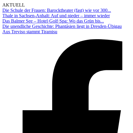
AKTUELL
Die Schule der Frauen: Barocktheater (fast) wie vor 300...
Thale in Sachsen-Anhalt: Auf und nieder – immer wieder
Das Balmer See – Hotel·Golf·Spa: Wo das Grün bis...
Die unendliche Geschichte: Phantásien liegt in Dresden-Übigau
Aus Treviso stammt Tiramisu