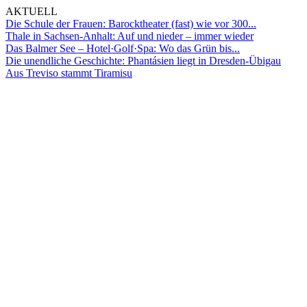
AKTUELL
Die Schule der Frauen: Barocktheater (fast) wie vor 300...
Thale in Sachsen-Anhalt: Auf und nieder – immer wieder
Das Balmer See – Hotel·Golf·Spa: Wo das Grün bis...
Die unendliche Geschichte: Phantásien liegt in Dresden-Übigau
Aus Treviso stammt Tiramisu