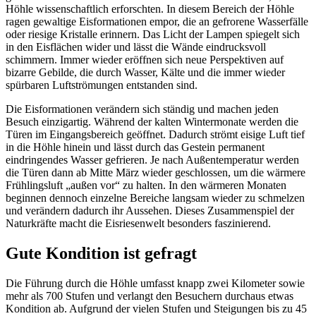
Höhle wissenschaftlich erforschten. In diesem Bereich der Höhle
ragen gewaltige Eisformationen empor, die an gefrorene Wasserfälle
oder riesige Kristalle erinnern. Das Licht der Lampen spiegelt sich
in den Eisflächen wider und lässt die Wände eindrucksvoll
schimmern. Immer wieder eröffnen sich neue Perspektiven auf
bizarre Gebilde, die durch Wasser, Kälte und die immer wieder
spürbaren Luftströmungen entstanden sind.
Die Eisformationen verändern sich ständig und machen jeden
Besuch einzigartig. Während der kalten Wintermonate werden die
Türen im Eingangsbereich geöffnet. Dadurch strömt eisige Luft tief
in die Höhle hinein und lässt durch das Gestein permanent
eindringendes Wasser gefrieren. Je nach Außentemperatur werden
die Türen dann ab Mitte März wieder geschlossen, um die wärmere
Frühlingsluft „außen vor“ zu halten. In den wärmeren Monaten
beginnen dennoch einzelne Bereiche langsam wieder zu schmelzen
und verändern dadurch ihr Aussehen. Dieses Zusammenspiel der
Naturkräfte macht die Eisriesenwelt besonders faszinierend.
Gute Kondition ist gefragt
Die Führung durch die Höhle umfasst knapp zwei Kilometer sowie
mehr als 700 Stufen und verlangt den Besuchern durchaus etwas
Kondition ab. Aufgrund der vielen Stufen und Steigungen bis zu 45