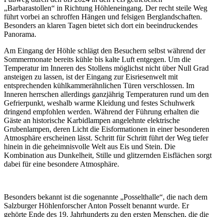
„Barbarastollen“ in Richtung Höhleneingang. Der recht steile Weg
führt vorbei an schroffen Hängen und felsigen Berglandschaften.
Besonders an klaren Tagen bietet sich dort ein beeindruckendes
Panorama.
Am Eingang der Höhle schlägt den Besuchern selbst während der
Sommermonate bereits kühle bis kalte Luft entgegen. Um die
Temperatur im Inneren des Stollens möglichst nicht über Null Grad
ansteigen zu lassen, ist der Eingang zur Eisriesenwelt mit
entsprechenden kühlkammerähnlichen Türen verschlossen. Im
Inneren herrschen allerdings ganzjährig Temperaturen rund um den
Gefrierpunkt, weshalb warme Kleidung und festes Schuhwerk
dringend empfohlen werden. Während der Führung erhalten die
Gäste an historische Karbidlampen angelehnte elektrische
Grubenlampen, deren Licht die Eisformationen in einer besonderen
Atmosphäre erscheinen lässt. Schritt für Schritt führt der Weg tiefer
hinein in die geheimnisvolle Welt aus Eis und Stein. Die
Kombination aus Dunkelheit, Stille und glitzernden Eisflächen sorgt
dabei für eine besondere Atmosphäre.
Besonders bekannt ist die sogenannte „Posselthalle“, die nach dem
Salzburger Höhlenforscher Anton Posselt benannt wurde. Er
gehörte Ende des 19. Jahrhunderts zu den ersten Menschen, die die