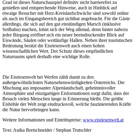
Grad ist dieses Naturschauspiel definitiv nicht barrierefrei zu
genießen und entsprechende Hinweise, auch in Hinblick auf
etwaige Besucher mit Herz-Kreislaufschwäche sind sowohl online
als auch im Eingangsbereich gut sichtbar angebracht. Für die Gäste
allerdings, die sich auf den gut einstündigen Marsch (inklusive
Seilbahn) machen, lohnt sich der Weg allemal, denn hinter nahezu
jeder Biegung eröffnet sich ein neuer beeindruckender Blick auf
Eiswände, Säulen oder weitläufige Hallen. Neben ihrer touristischen
Bedeutung besitzt die Eisriesenwelt auch einen hohen
wissenschaftlichen Wert. Der Schutz dieses empfindlichen
Naturraums spielt deshalb eine wichtige Rolle.
Die Eisriesenwelt bei Werfen zählt damit zu den
außergewöhnlichsten Natursehenswürdigkeiten Österreichs. Die
Mischung aus imposanter Alpenlandschaft, geheimnisvoller
Atmosphäre und einzigartigen Eisformationen sorgt dafür, dass der
Besuch vielen Menschen lange in Erinnerung bleibt. Die größte
Eishöhle der Welt zeigt eindrucksvoll, welche faszinierenden Kräfte
die Natur hervorbringen kann.
Weitere Informationen und Eintrittspreise:
www.eisriesenwelt.at
Text: Anika Bretschneider / Stephan Trutschler