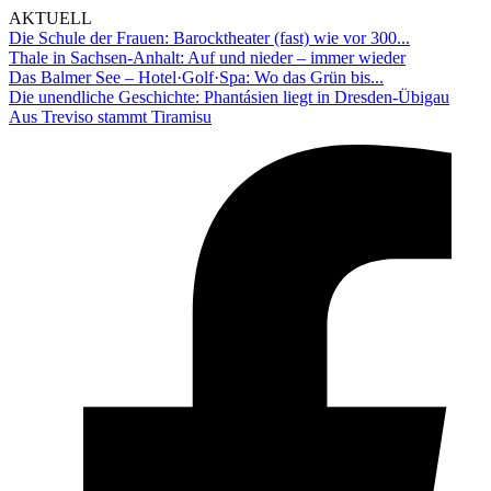
AKTUELL
Die Schule der Frauen: Barocktheater (fast) wie vor 300...
Thale in Sachsen-Anhalt: Auf und nieder – immer wieder
Das Balmer See – Hotel·Golf·Spa: Wo das Grün bis...
Die unendliche Geschichte: Phantásien liegt in Dresden-Übigau
Aus Treviso stammt Tiramisu