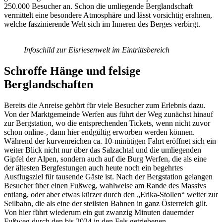
250.000 Besucher an. Schon die umliegende Berglandschaft
vermittelt eine besondere Atmosphäre und lässt vorsichtig erahnen,
welche faszinierende Welt sich im Inneren des Berges verbirgt.
Infoschild zur Eisriesenwelt im Eintrittsbereich
Schroffe Hänge und felsige
Berglandschaften
Bereits die Anreise gehört für viele Besucher zum Erlebnis dazu.
Von der Marktgemeinde Werfen aus führt der Weg zunächst hinauf
zur Bergstation, wo die entsprechenden Tickets, wenn nicht zuvor
schon online-, dann hier endgültig erworben werden können.
Während der kurvenreichen ca. 10-minütigen Fahrt eröffnet sich ein
weiter Blick nicht nur über das Salzachtal und die umliegenden
Gipfel der Alpen, sondern auch auf die Burg Werfen, die als eine
der ältesten Bergfestungen auch heute noch ein begehrtes
Ausflugsziel für tausende Gäste ist. Nach der Bergstation gelangen
Besucher über einen Fußweg, wahlweise am Rande des Massivs
entlang, oder aber etwas kürzer durch den „Erika-Stollen“ weiter zur
Seilbahn, die als eine der steilsten Bahnen in ganz Österreich gilt.
Von hier führt wiederum ein gut zwanzig Minuten dauernder
Fußweg durch den bis 2024 in den Fels getriebenen