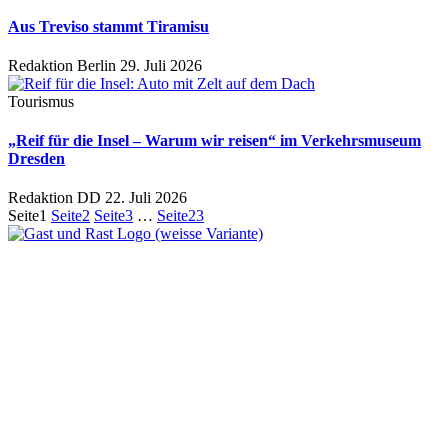
Aus Treviso stammt Tiramisu
Redaktion Berlin
29. Juli 2026
Tourismus
„Reif für die Insel – Warum wir reisen“ im Verkehrsmuseum
Dresden
Redaktion DD
22. Juli 2026
Seite
1
Seite
2
Seite
3
…
Seite
23
Ein Unternehmen aus Berlin
Otternweg 4 | 13465 Berlin
Redaktion Berlin:
Telefon:
+49 (0)30 401 07 190
Redaktion Dresden:
Telefon:
+49 (0)351 79597900
E-Mail:
info@gastundrast.com