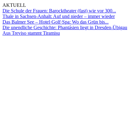
AKTUELL
Die Schule der Frauen: Barocktheater (fast) wie vor 300...
Thale in Sachsen-Anhalt: Auf und nieder – immer wieder
Das Balmer See – Hotel·Golf·Spa: Wo das Grün bis...
Die unendliche Geschichte: Phantásien liegt in Dresden-Übigau
Aus Treviso stammt Tiramisu