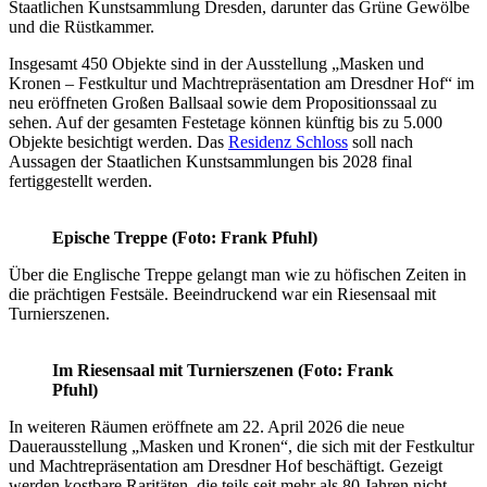
Staatlichen Kunstsammlung Dresden, darunter das Grüne Gewölbe
und die Rüstkammer.
Insgesamt 450 Objekte sind in der Ausstellung „Masken und
Kronen – Festkultur und Machtrepräsentation am Dresdner Hof“ im
neu eröffneten Großen Ballsaal sowie dem Propositionssaal zu
sehen. Auf der gesamten Festetage können künftig bis zu 5.000
Objekte besichtigt werden. Das
Residenz Schloss
soll nach
Aussagen der Staatlichen Kunstsammlungen bis 2028 final
fertiggestellt werden.
Epische Treppe
(Foto: Frank Pfuhl)
Über die Englische Treppe gelangt man wie zu höfischen Zeiten in
die prächtigen Festsäle. Beeindruckend war ein Riesensaal mit
Turnierszenen.
Im Riesensaal mit Turnierszenen
(Foto: Frank
Pfuhl)
In weiteren Räumen eröffnete am 22. April 2026 die neue
Dauerausstellung „Masken und Kronen“, die sich mit der Festkultur
und Machtrepräsentation am Dresdner Hof beschäftigt. Gezeigt
werden kostbare Raritäten, die teils seit mehr als 80 Jahren nicht