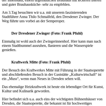
der Innenstadt, einem urgemütlichen Brauhaus mit leckeren Bieren
und guter Brauhausküche- sehr zu empfehlen.
Am 3.Tag besuchten wir u.a. mit unserem faszinierenden
Stadtführer Anna Thilo Schmalfeld, den Dresdener Zwinger. Der
Weg führte uns vorbei an der Semperoper.
Der Dresdener Zwinger
(Foto: Frank Pfuhl)
Einmalig ist wohl auch der Zwingerinnenhof. Hier kann man nach
einem Stadtbummel ausruhen, flanieren und die Wasserspiele
genießen.
Kraftwerk Mitte (Foto: Frank Pfuhl)
Der Besuch des Kraftwerkes Mitte mit Führung in der Staatsoperette
und abschließenden Besuch in der Gaststätte „Kulturwirtschaft“ ist
ein „Muss“, wenn man Neues in Dresden sehen will.
Das ehemalige Heizkraftwerk ist heute ein lebendiger Ort für Kunst,
Kultur und Kulinarik geworden.
Hier befindet sich u.a. auch eins der wichtigsten Bühnenhäuser von
Dresden, die Staatsoperette, die bekannt ist für hochwertiges