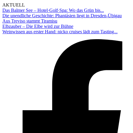
AKTUELL
Das Balmer See – Hotel·Golf·Spa: Wo das Grün bis...
Die unendliche Geschichte: Phantásien liegt in Dresden-Übigau
Aus Treviso stammt Tiramisu
Elbzauber – Die Elbe wird zur Bühne
Weinwissen aus erster Hand: nicko cruises lädt zum Tasting...