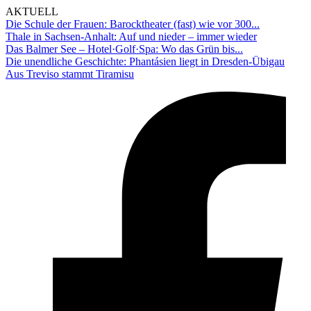
AKTUELL
Die Schule der Frauen: Barocktheater (fast) wie vor 300...
Thale in Sachsen-Anhalt: Auf und nieder – immer wieder
Das Balmer See – Hotel·Golf·Spa: Wo das Grün bis...
Die unendliche Geschichte: Phantásien liegt in Dresden-Übigau
Aus Treviso stammt Tiramisu