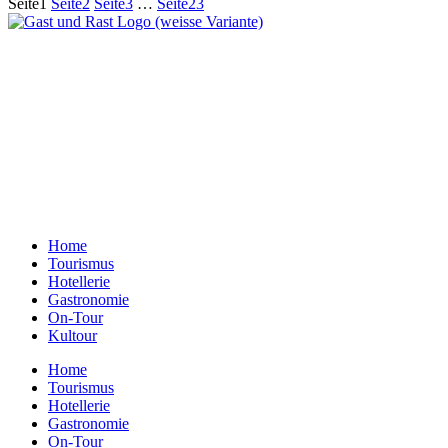
Seite
1
Seite
2
Seite
3
…
Seite
23
Ein Unternehmen aus Berlin
Otternweg 4 | 13465 Berlin
Redaktion Berlin:
Telefon:
+49 (0)30 401 07 190
Redaktion Dresden:
Telefon:
+49 (0)351 79597900
E-Mail:
info@gastundrast.com
Home
Tourismus
Hotellerie
Gastronomie
On-Tour
Kultour
Home
Tourismus
Hotellerie
Gastronomie
On-Tour