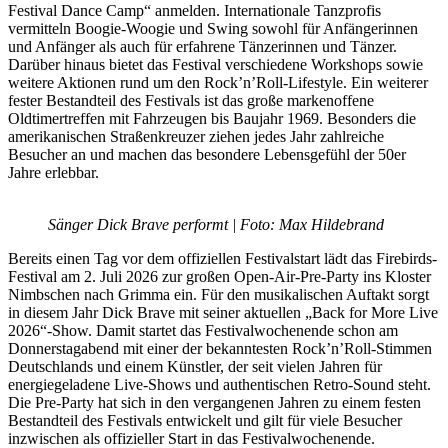
Festival Dance Camp“ anmelden. Internationale Tanzprofis
vermitteln Boogie-Woogie und Swing sowohl für Anfängerinnen
und Anfänger als auch für erfahrene Tänzerinnen und Tänzer.
Darüber hinaus bietet das Festival verschiedene Workshops sowie
weitere Aktionen rund um den Rock’n’Roll-Lifestyle. Ein weiterer
fester Bestandteil des Festivals ist das große markenoffene
Oldtimertreffen mit Fahrzeugen bis Baujahr 1969. Besonders die
amerikanischen Straßenkreuzer ziehen jedes Jahr zahlreiche
Besucher an und machen das besondere Lebensgefühl der 50er
Jahre erlebbar.
Sänger Dick Brave performt | Foto: Max Hildebrand
Bereits einen Tag vor dem offiziellen Festivalstart lädt das Firebirds-
Festival am 2. Juli 2026 zur großen Open-Air-Pre-Party ins Kloster
Nimbschen nach Grimma ein. Für den musikalischen Auftakt sorgt
in diesem Jahr Dick Brave mit seiner aktuellen „Back for More Live
2026“-Show. Damit startet das Festivalwochenende schon am
Donnerstagabend mit einer der bekanntesten Rock’n’Roll-Stimmen
Deutschlands und einem Künstler, der seit vielen Jahren für
energiegeladene Live-Shows und authentischen Retro-Sound steht.
Die Pre-Party hat sich in den vergangenen Jahren zu einem festen
Bestandteil des Festivals entwickelt und gilt für viele Besucher
inzwischen als offizieller Start in das Festivalwochenende.