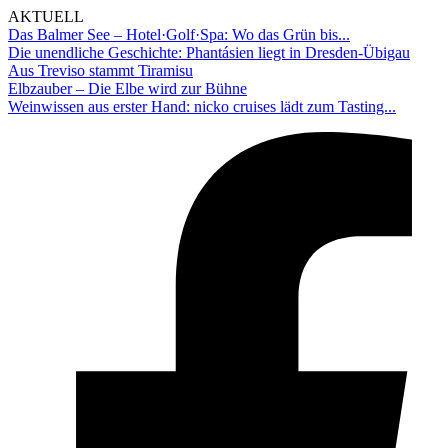
AKTUELL
Das Balmer See – Hotel·Golf·Spa: Wo das Grün bis...
Die unendliche Geschichte: Phantásien liegt in Dresden-Übigau
Aus Treviso stammt Tiramisu
Elbzauber – Die Elbe wird zur Bühne
Weinwissen aus erster Hand: nicko cruises lädt zum Tasting...