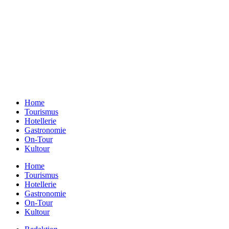
Ein Unternehmen aus Berlin
Otternweg 4 | 13465 Berlin
Redaktion Berlin:
Telefon:
+49 (0)30 401 07 190
Redaktion Dresden:
Telefon:
+49 (0)351 79597900
E-Mail:
info@gastundrast.com
Home
Tourismus
Hotellerie
Gastronomie
On-Tour
Kultour
Home
Tourismus
Hotellerie
Gastronomie
On-Tour
Kultour