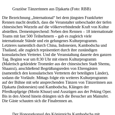
Graziöse Tänzerinnen aus Djakarta (Foto: RBB)
Die Bezeichnung „International“ bei dem jüngsten Frankfurter
Rennen macht deutlich, dass die Veranstalter unbeschadet der tiefen
chinesischen Wurzeln auf die völkerverbindende Kraft von Kultur
abstellten. Dementsprechend: Neben den Rennen – 18 internationale
Teams mit fast 500 Teilnehmern – gab es zugleich viele
internationale Stände und ein gelungenes Kulturprogramm.
Letzteres namentlich durch China, Indonesien, Kambodscha und
Thailand, alle zugleich repräsentiert durch ihre zuständigen
konsularischen Vertreter. Und die Veranstaltung dauerte den ganzen
Tag. Beginn war um 8:30 Uhr mit einem Kulturprogramm
(Malerisch gekleidete Trommler aus der chinesischen Stadt Shemu,
Shaanxi), anschließend Begrüßungsreden von Ehrengästen
(namentlich den konsularischen Vertretern der beteiligten Länder),
sodann die Vorläufe. Mittags folgte ein weiteres Kulturprogramm
auf der Bühne mit sehr ansprechenden Tänzen von Tänzerinnen aus
Djakarta (Indonesien) und Kambodscha, Klängen der
Pferdkopfgeige (Morin Khuur) und Auszügen aus der Peking Oper.
Bis in den Abend hinein drängten sich die Besucher am Mainufer.
Die Gäste schauten sich die Finalrennen an.
Der Honorarkonsul des Königreichs Kambodscha mit