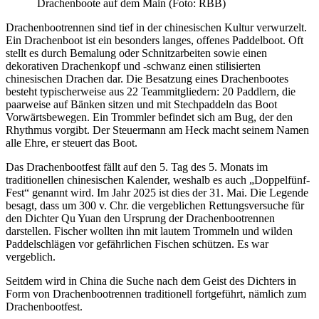
Drachenboote auf dem Main (Foto: RBB)
Drachenbootrennen sind tief in der chinesischen Kultur verwurzelt.
Ein Drachenboot ist ein besonders langes, offenes Paddelboot. Oft
stellt es durch Bemalung oder Schnitzarbeiten sowie einen
dekorativen Drachenkopf und -schwanz einen stilisierten
chinesischen Drachen dar. Die Besatzung eines Drachenbootes
besteht typischerweise aus 22 Teammitgliedern: 20 Paddlern, die
paarweise auf Bänken sitzen und mit Stechpaddeln das Boot
Vorwärtsbewegen. Ein Trommler befindet sich am Bug, der den
Rhythmus vorgibt. Der Steuermann am Heck macht seinem Namen
alle Ehre, er steuert das Boot.
Das Drachenbootfest fällt auf den 5. Tag des 5. Monats im
traditionellen chinesischen Kalender, weshalb es auch „Doppelfünf-
Fest“ genannt wird. Im Jahr 2025 ist dies der 31. Mai. Die Legende
besagt, dass um 300 v. Chr. die vergeblichen Rettungsversuche für
den Dichter Qu Yuan den Ursprung der Drachenbootrennen
darstellen. Fischer wollten ihn mit lautem Trommeln und wilden
Paddelschlägen vor gefährlichen Fischen schützen. Es war
vergeblich.
Seitdem wird in China die Suche nach dem Geist des Dichters in
Form von Drachenbootrennen traditionell fortgeführt, nämlich zum
Drachenbootfest.