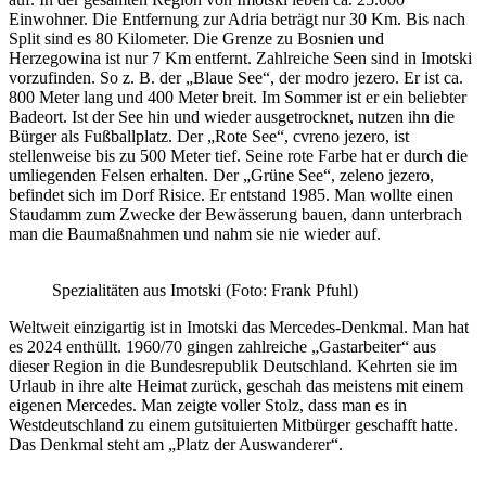
Einwohner. Die Entfernung zur Adria beträgt nur 30 Km. Bis nach
Split sind es 80 Kilometer. Die Grenze zu Bosnien und
Herzegowina ist nur 7 Km entfernt. Zahlreiche Seen sind in Imotski
vorzufinden. So z. B. der „Blaue See“, der modro jezero. Er ist ca.
800 Meter lang und 400 Meter breit. Im Sommer ist er ein beliebter
Badeort. Ist der See hin und wieder ausgetrocknet, nutzen ihn die
Bürger als Fußballplatz. Der „Rote See“, cvreno jezero, ist
stellenweise bis zu 500 Meter tief. Seine rote Farbe hat er durch die
umliegenden Felsen erhalten. Der „Grüne See“, zeleno jezero,
befindet sich im Dorf Risice. Er entstand 1985. Man wollte einen
Staudamm zum Zwecke der Bewässerung bauen, dann unterbrach
man die Baumaßnahmen und nahm sie nie wieder auf.
Spezialitäten aus Imotski (Foto: Frank Pfuhl)
Weltweit einzigartig ist in Imotski das Mercedes-Denkmal. Man hat
es 2024 enthüllt. 1960/70 gingen zahlreiche „Gastarbeiter“ aus
dieser Region in die Bundesrepublik Deutschland. Kehrten sie im
Urlaub in ihre alte Heimat zurück, geschah das meistens mit einem
eigenen Mercedes. Man zeigte voller Stolz, dass man es in
Westdeutschland zu einem gutsituierten Mitbürger geschafft hatte.
Das Denkmal steht am „Platz der Auswanderer“.