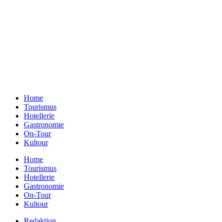
Ein Unternehmen aus Berlin
Otternweg 4 | 13465 Berlin
Redaktion Berlin:
Telefon:
+49 (0)30 401 07 190
Redaktion Dresden:
Telefon:
+49 (0)351 79597900
E-Mail:
info@gastundrast.com
Home
Tourismus
Hotellerie
Gastronomie
On-Tour
Kultour
Home
Tourismus
Hotellerie
Gastronomie
On-Tour
Kultour
Redaktion