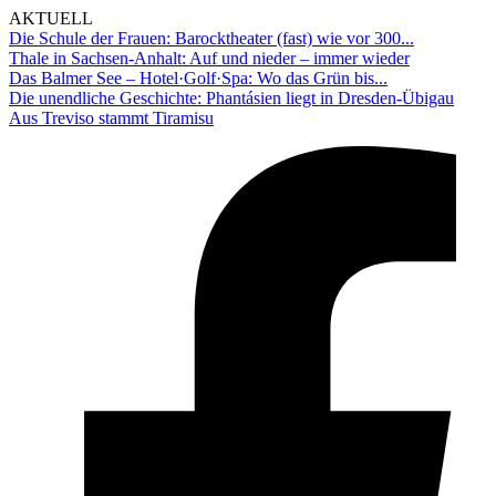
AKTUELL
Die Schule der Frauen: Barocktheater (fast) wie vor 300...
Thale in Sachsen-Anhalt: Auf und nieder – immer wieder
Das Balmer See – Hotel·Golf·Spa: Wo das Grün bis...
Die unendliche Geschichte: Phantásien liegt in Dresden-Übigau
Aus Treviso stammt Tiramisu