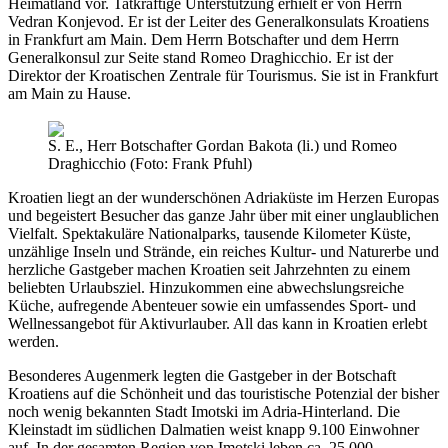
Heimatland vor. Tatkräftige Unterstützung erhielt er von Herrn
Vedran Konjevod. Er ist der Leiter des Generalkonsulats Kroatiens
in Frankfurt am Main. Dem Herrn Botschafter und dem Herrn
Generalkonsul zur Seite stand Romeo Draghicchio. Er ist der
Direktor der Kroatischen Zentrale für Tourismus. Sie ist in Frankfurt
am Main zu Hause.
S. E., Herr Botschafter Gordan Bakota (li.) und Romeo
Draghicchio (Foto: Frank Pfuhl)
Kroatien liegt an der wunderschönen Adriaküste im Herzen Europas
und begeistert Besucher das ganze Jahr über mit einer unglaublichen
Vielfalt. Spektakuläre Nationalparks, tausende Kilometer Küste,
unzählige Inseln und Strände, ein reiches Kultur- und Naturerbe und
herzliche Gastgeber machen Kroatien seit Jahrzehnten zu einem
beliebten Urlaubsziel. Hinzukommen eine abwechslungsreiche
Küche, aufregende Abenteuer sowie ein umfassendes Sport- und
Wellnessangebot für Aktivurlauber. All das kann in Kroatien erlebt
werden.
Besonderes Augenmerk legten die Gastgeber in der Botschaft
Kroatiens auf die Schönheit und das touristische Potenzial der bisher
noch wenig bekannten Stadt Imotski im Adria-Hinterland. Die
Kleinstadt im südlichen Dalmatien weist knapp 9.100 Einwohner
auf. In der gesamten Region von Imotski leben ca. 25.000