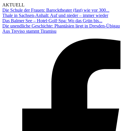
AKTUELL
Die Schule der Frauen: Barocktheater (fast) wie vor 300...
Thale in Sachsen-Anhalt: Auf und nieder – immer wieder
Das Balmer See – Hotel·Golf·Spa: Wo das Grün bis...
Die unendliche Geschichte: Phantásien liegt in Dresden-Übigau
Aus Treviso stammt Tiramisu