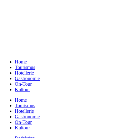
Ein Unternehmen aus Berlin
Otternweg 4 | 13465 Berlin
Redaktion Berlin:
Telefon:
+49 (0)30 401 07 190
Redaktion Dresden:
Telefon:
+49 (0)351 79597900
E-Mail:
info@gastundrast.com
Home
Tourismus
Hotellerie
Gastronomie
On-Tour
Kultour
Home
Tourismus
Hotellerie
Gastronomie
On-Tour
Kultour