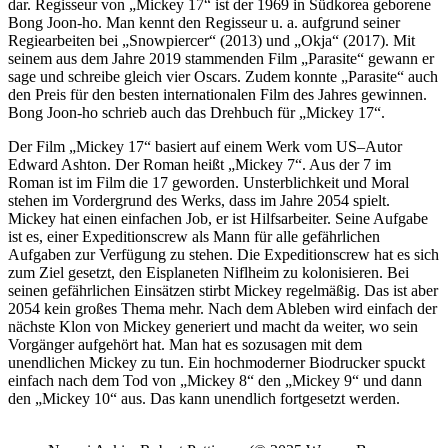
dar. Regisseur von „Mickey 17“ ist der 1969 in Südkorea geborene
Bong Joon-ho. Man kennt den Regisseur u. a. aufgrund seiner
Regiearbeiten bei „Snowpiercer“ (2013) und „Okja“ (2017). Mit
seinem aus dem Jahre 2019 stammenden Film „Parasite“ gewann er
sage und schreibe gleich vier Oscars. Zudem konnte „Parasite“ auch
den Preis für den besten internationalen Film des Jahres gewinnen.
Bong Joon-ho schrieb auch das Drehbuch für „Mickey 17“.
Der Film „Mickey 17“ basiert auf einem Werk vom US
–
Autor
Edward Ashton. Der Roman heißt „Mickey 7“. Aus der 7 im
Roman ist im Film die 17 geworden. Unsterblichkeit und Moral
stehen im Vordergrund des Werks, dass im Jahre 2054 spielt.
Mickey hat einen einfachen Job, er ist Hilfsarbeiter. Seine Aufgabe
ist es, einer Expeditionscrew als Mann für alle gefährlichen
Aufgaben zur Verfügung zu stehen. Die Expeditionscrew hat es sich
zum Ziel gesetzt, den Eisplaneten Niflheim zu kolonisieren. Bei
seinen gefährlichen Einsätzen stirbt Mickey regelmäßig. Das ist aber
2054 kein großes Thema mehr. Nach dem Ableben wird einfach der
nächste Klon von Mickey generiert und macht da weiter, wo sein
Vorgänger aufgehört hat. Man hat es sozusagen mit dem
unendlichen Mickey zu tun. Ein hochmoderner Biodrucker spuckt
einfach nach dem Tod von „Mickey 8“ den „Mickey 9“ und dann
den „Mickey 10“ aus. Das kann unendlich fortgesetzt werden.