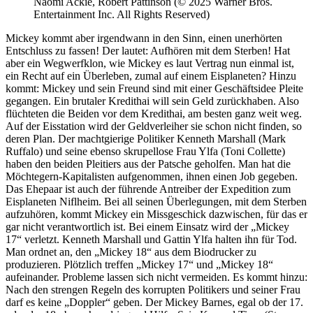
Naomi Ackie, Robert Pattinson (© 2025 Warner Bros.
Entertainment Inc. All Rights Reserved)
Mickey kommt aber irgendwann in den Sinn, einen unerhörten
Entschluss zu fassen! Der lautet: Aufhören mit dem Sterben! Hat
aber ein Wegwerfklon, wie Mickey es laut Vertrag nun einmal ist,
ein Recht auf ein Überleben, zumal auf einem Eisplaneten? Hinzu
kommt: Mickey und sein Freund sind mit einer Geschäftsidee Pleite
gegangen. Ein brutaler Kredithai will sein Geld zurückhaben. Also
flüchteten die Beiden vor dem Kredithai, am besten ganz weit weg.
Auf der Eisstation wird der Geldverleiher sie schon nicht finden, so
deren Plan. Der machtgierige Politiker Kenneth Marshall
(Mark
Ruffalo) und seine ebenso skrupellose Frau Ylfa (Toni Collette)
haben den beiden Pleitiers aus der Patsche geholfen. Man hat die
Möchtegern-Kapitalisten aufgenommen, ihnen einen Job gegeben.
Das Ehepaar ist auch der führende Antreiber der Expedition zum
Eisplaneten Niflheim. Bei all seinen Überlegungen, mit dem Sterben
aufzuhören, kommt Mickey ein Missgeschick dazwischen, für das er
gar nicht verantwortlich ist. Bei einem Einsatz wird der „Mickey
17“ verletzt. Kenneth Marshall und Gattin Ylfa halten ihn für Tod.
Man ordnet an, den „Mickey 18“ aus dem Biodrucker zu
produzieren. Plötzlich treffen „Mickey 17“ und „Mickey 18“
aufeinander. Probleme lassen sich nicht vermeiden. Es kommt hinzu:
Nach den strengen Regeln des korrupten Politikers und seiner Frau
darf es keine „Doppler“ geben. Der Mickey Barnes, egal ob der 17.