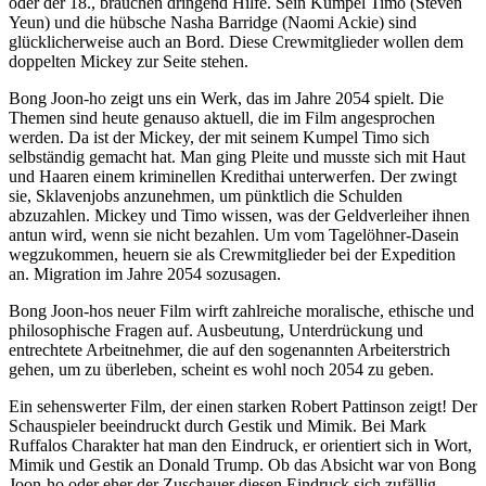
oder der 18., brauchen dringend Hilfe. Sein Kumpel Timo (Steven
Yeun) und die hübsche Nasha Barridge (Naomi Ackie) sind
glücklicherweise auch an Bord. Diese Crewmitglieder wollen dem
doppelten Mickey zur Seite stehen.
Bong Joon-ho zeigt uns ein Werk, das im Jahre 2054 spielt. Die
Themen sind heute genauso aktuell, die im Film angesprochen
werden. Da ist der Mickey, der mit seinem Kumpel Timo sich
selbständig gemacht hat. Man ging Pleite und musste sich mit Haut
und Haaren einem kriminellen Kredithai unterwerfen. Der zwingt
sie, Sklavenjobs anzunehmen, um pünktlich die Schulden
abzuzahlen. Mickey und Timo wissen, was der Geldverleiher ihnen
antun wird, wenn sie nicht bezahlen. Um vom Tagelöhner-Dasein
wegzukommen, heuern sie als Crewmitglieder bei der Expedition
an. Migration im Jahre 2054 sozusagen.
Bong Joon-hos neuer Film wirft zahlreiche moralische, ethische und
philosophische Fragen auf. Ausbeutung, Unterdrückung und
entrechtete Arbeitnehmer, die auf den sogenannten Arbeiterstrich
gehen, um zu überleben, scheint es wohl noch 2054 zu geben.
Ein sehenswerter Film, der einen starken Robert Pattinson zeigt! Der
Schauspieler beeindruckt durch Gestik und Mimik. Bei Mark
Ruffalos Charakter hat man den Eindruck, er orientiert sich in Wort,
Mimik und Gestik an Donald Trump. Ob das Absicht war von Bong
Joon-ho oder eher der Zuschauer diesen Eindruck sich zufällig