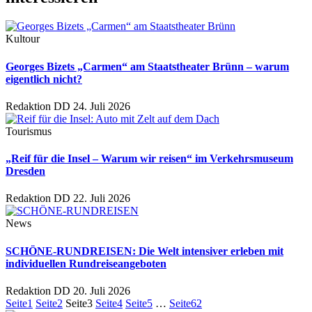
Kultour
Georges Bizets „Carmen“ am Staatstheater Brünn – warum
eigentlich nicht?
Redaktion DD
24. Juli 2026
Tourismus
„Reif für die Insel – Warum wir reisen“ im Verkehrsmuseum
Dresden
Redaktion DD
22. Juli 2026
News
SCHÖNE-RUNDREISEN: Die Welt intensiver erleben mit
individuellen Rundreiseangeboten
Redaktion DD
20. Juli 2026
Seite
1
Seite
2
Seite
3
Seite
4
Seite
5
…
Seite
62