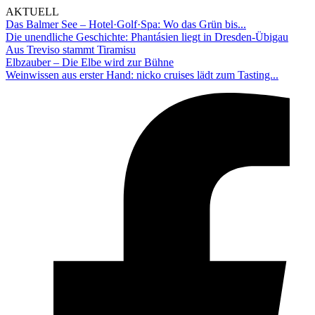
AKTUELL
Das Balmer See – Hotel·Golf·Spa: Wo das Grün bis...
Die unendliche Geschichte: Phantásien liegt in Dresden-Übigau
Aus Treviso stammt Tiramisu
Elbzauber – Die Elbe wird zur Bühne
Weinwissen aus erster Hand: nicko cruises lädt zum Tasting...