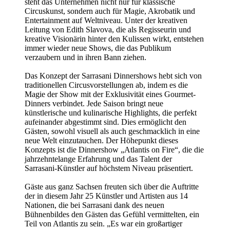
steht das Unternehmen nicht nur für klassische
Circuskunst, sondern auch für Magie, Akrobatik und
Entertainment auf Weltniveau. Unter der kreativen
Leitung von Edith Slavova, die als Regisseurin und
kreative Visionärin hinter den Kulissen wirkt, entstehen
immer wieder neue Shows, die das Publikum
verzaubern und in ihren Bann ziehen.
Das Konzept der Sarrasani Dinnershows hebt sich von
traditionellen Circusvorstellungen ab, indem es die
Magie der Show mit der Exklusivität eines Gourmet-
Dinners verbindet. Jede Saison bringt neue
künstlerische und kulinarische Highlights, die perfekt
aufeinander abgestimmt sind. Dies ermöglicht den
Gästen, sowohl visuell als auch geschmacklich in eine
neue Welt einzutauchen. Der Höhepunkt dieses
Konzepts ist die Dinnershow „Atlantis on Fire“, die die
jahrzehntelange Erfahrung und das Talent der
Sarrasani-Künstler auf höchstem Niveau präsentiert.
Gäste aus ganz Sachsen freuten sich über die Auftritte
der in diesem Jahr 25 Künstler und Artisten aus 14
Nationen, die bei Sarrasani dank des neuen
Bühnenbildes den Gästen das Gefühl vermittelten, ein
Teil von Atlantis zu sein. „Es war ein großartiger