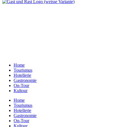
Ein Unternehmen aus Berlin
Otternweg 4 | 13465 Berlin
Redaktion Berlin:
Telefon:
+49 (0)30 401 07 190
Redaktion Dresden:
Telefon:
+49 (0)351 79597900
E-Mail:
info@gastundrast.com
Home
Tourismus
Hotellerie
Gastronomie
On-Tour
Kultour
Home
Tourismus
Hotellerie
Gastronomie
On-Tour
Kultour