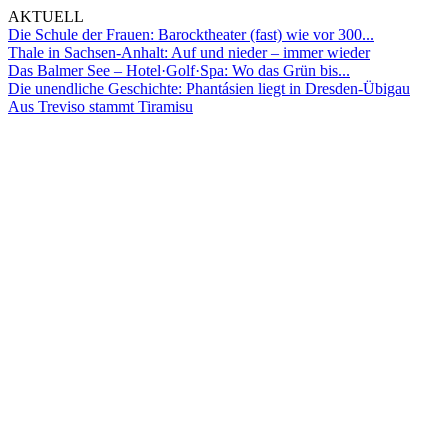
AKTUELL
Die Schule der Frauen: Barocktheater (fast) wie vor 300...
Thale in Sachsen-Anhalt: Auf und nieder – immer wieder
Das Balmer See – Hotel·Golf·Spa: Wo das Grün bis...
Die unendliche Geschichte: Phantásien liegt in Dresden-Übigau
Aus Treviso stammt Tiramisu