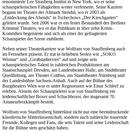
renommierte Lee Strasberg Institut in New York, wo er seine
schauspielerischen Fähigkeiten weiter verfeinerte. Seine Karriere
begann im Theater der Altmark Stendal, wo er 2003 als
„Entdeckung des Abends“ in Tschechows „Der Kirschgarten“
gefeiert wurde. Seit 2006 war er ein fester Bestandteil des Berliner
Kriminal Theaters, wo er das Publikum in über zehn Krimi-
Komödien begeisterte und sich als einer der gefragtesten
Schauspieler der Szene etablierte.
Neben seiner Theaterkarriere war Wolfram von Stauffenberg auch
im Fernsehen präsent. Er trat in beliebten Serien wie „SOKO
Wismar“ und „Großstadtrevier“ auf und zeigte sein
schauspielerisches Talent in zahlreichen Produktionen am
Staatsschauspiel Dresden, am Landestheater Halle, am Stadttheater
Quedlinburg, am Theater Cottbus, am Staatstheater Nürnberg und
der Landesbühne Sachsen-Anhalt. Auch auf der Bühne des
Burgtheaters Wien war er unter Regisseuren wie Einar Schleef zu
erleben. Abseits der Schauspielerei war von Stauffenberg ein
leidenschaftlicher Boxer und Schachboxer, der insgesamt 70
Amateurboxkämpfe bestritt.
Wolfram von Stauffenberg hinterlässt nicht nur eine beeindruckende
künstlerische Hinterlassenschaft, sondern auch zahlreiche trauernde
Freunde, Kollegen und Fans, die sein Talent und seine Leidenschaft
für die Bühne stets geschätzt haben.