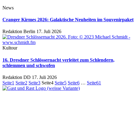
News
Cranger Kirmes 2026: Galaktische Neuheiten im Souvenirpaket
Redaktion Berlin
17. Juli 2026
Kultour
16. Dresdner Schlössernacht verleitet zum Schlendern,
schlemmen und schwofen
Redaktion DD
17. Juli 2026
Seite
1
Seite
2
Seite
3
Seite
4
Seite
5
Seite
6
…
Seite
61
Ein Unternehmen aus Berlin
Otternweg 4 | 13465 Berlin
Redaktion Berlin:
Telefon:
+49 (0)30 401 07 190
Redaktion Dresden:
Telefon:
+49 (0)351 79597900