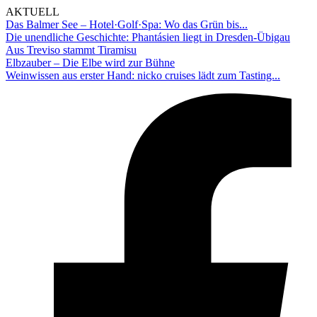
AKTUELL
Das Balmer See – Hotel·Golf·Spa: Wo das Grün bis...
Die unendliche Geschichte: Phantásien liegt in Dresden-Übigau
Aus Treviso stammt Tiramisu
Elbzauber – Die Elbe wird zur Bühne
Weinwissen aus erster Hand: nicko cruises lädt zum Tasting...