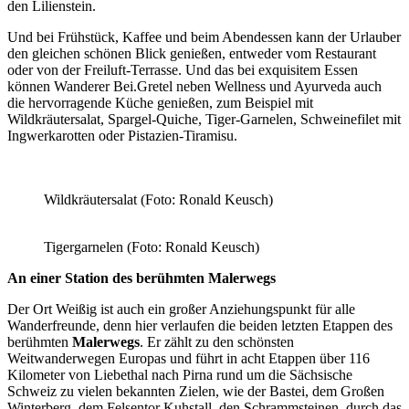
den Lilienstein.
Und bei Frühstück, Kaffee und beim Abendessen kann der Urlauber
den gleichen schönen Blick genießen, entweder vom Restaurant
oder von der Freiluft-Terrasse. Und das bei exquisitem Essen
können Wanderer Bei.Gretel neben Wellness und Ayurveda auch
die hervorragende Küche genießen, zum Beispiel mit
Wildkräutersalat, Spargel-Quiche, Tiger-Garnelen, Schweinefilet mit
Ingwerkarotten oder Pistazien-Tiramisu.
Wildkräutersalat (Foto: Ronald Keusch)
Tigergarnelen (Foto: Ronald Keusch)
An einer Station des berühmten Malerwegs
Der Ort Weißig ist auch ein großer Anziehungspunkt für alle
Wanderfreunde, denn hier verlaufen die beiden letzten Etappen des
berühmten
Malerwegs
. Er zählt zu den schönsten
Weitwanderwegen Europas und führt in acht Etappen über 116
Kilometer von Liebethal nach Pirna rund um die Sächsische
Schweiz zu vielen bekannten Zielen, wie der Bastei, dem Großen
Winterberg, dem Felsentor Kuhstall, den Schrammsteinen, durch das