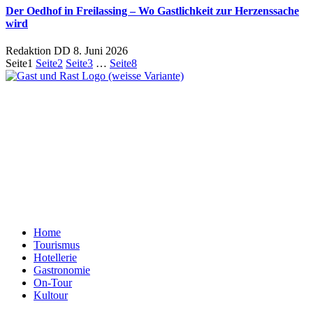
Der Oedhof in Freilassing – Wo Gastlichkeit zur Herzenssache
wird
Redaktion DD
8. Juni 2026
Seite
1
Seite
2
Seite
3
…
Seite
8
Ein Unternehmen aus Berlin
Otternweg 4 | 13465 Berlin
Redaktion Berlin:
Telefon:
+49 (0)30 401 07 190
Redaktion Dresden:
Telefon:
+49 (0)351 79597900
E-Mail:
info@gastundrast.com
Home
Tourismus
Hotellerie
Gastronomie
On-Tour
Kultour