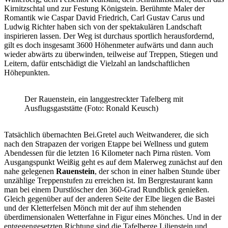
Kirnitzschtal und zur Festung Königstein. Berühmte Maler der
Romantik wie Caspar David Friedrich, Carl Gustav Carus und
Ludwig Richter haben sich von der spektakulären Landschaft
inspirieren lassen. Der Weg ist durchaus sportlich herausfordernd,
gilt es doch insgesamt 3600 Höhenmeter aufwärts und dann auch
wieder abwärts zu überwinden, teilweise auf Treppen, Stiegen und
Leitern, dafür entschädigt die Vielzahl an landschaftlichen
Höhepunkten.
Der Rauenstein, ein langgestreckter Tafelberg mit
Ausflugsgaststätte (Foto: Ronald Keusch)
Tatsächlich übernachten Bei.Gretel auch Weitwanderer, die sich
nach den Strapazen der vorigen Etappe bei Wellness und gutem
Abendessen für die letzten 16 Kilometer nach Pirna rüsten. Vom
Ausgangspunkt Weißig geht es auf dem Malerweg zunächst auf den
nahe gelegenen
Rauenstein
, der schon in einer halben Stunde über
unzählige Treppenstufen zu erreichen ist. Im Bergrestaurant kann
man bei einem Durstlöscher den 360-Grad Rundblick genießen.
Gleich gegenüber auf der anderen Seite der Elbe liegen die Bastei
und der Kletterfelsen Mönch mit der auf ihm stehenden
überdimensionalen Wetterfahne in Figur eines Mönches. Und in der
entgegengesetzten Richtung sind die Tafelberge Lilienstein und