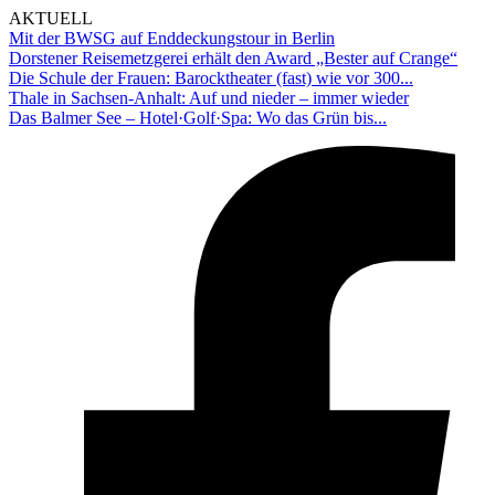
AKTUELL
Mit der BWSG auf Enddeckungstour in Berlin
Dorstener Reisemetzgerei erhält den Award „Bester auf Crange“
Die Schule der Frauen: Barocktheater (fast) wie vor 300...
Thale in Sachsen-Anhalt: Auf und nieder – immer wieder
Das Balmer See – Hotel·Golf·Spa: Wo das Grün bis...