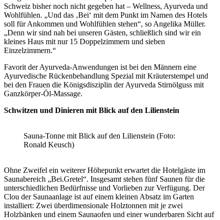
Schweiz bisher noch nicht gegeben hat – Wellness, Ayurveda und
Wohlfühlen. „Und das ‚Bei‘ mit dem Punkt im Namen des Hotels
soll für Ankommen und Wohlfühlen stehen“, so Angelika Müller.
„Denn wir sind nah bei unseren Gästen, schließlich sind wir ein
kleines Haus mit nur 15 Doppelzimmern und sieben
Einzelzimmern.“
Favorit der Ayurveda-Anwendungen ist bei den Männern eine
Ayurvedische Rückenbehandlung Spezial mit Kräuterstempel und
bei den Frauen die Königsdisziplin der Ayurveda Stirnölguss mit
Ganzkörper-Öl-Massage.
Schwitzen und Dinieren mit Blick auf den Lilienstein
Sauna-Tonne mit Blick auf den Lilienstein (Foto:
Ronald Keusch)
Ohne Zweifel ein weiterer Höhepunkt erwartet die Hotelgäste im
Saunabereich „Bei.Gretel“. Insgesamt stehen fünf Saunen für die
unterschiedlichen Bedürfnisse und Vorlieben zur Verfügung. Der
Clou der Saunaanlage ist auf einem kleinen Absatz im Garten
installiert: Zwei überdimensionale Holztonnen mit je zwei
Holzbänken und einem Saunaofen und einer wunderbaren Sicht auf