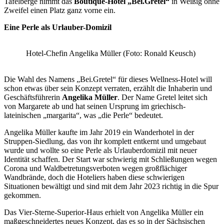
Tafelberge nimmt das
Boutique-Hotel „Bei.Gretel“
in Weißig ohne
Zweifel einen Platz ganz vorne ein.
Eine Perle als Urlauber-Domizil
Hotel-Chefin Angelika Müller (Foto: Ronald Keusch)
Die Wahl des Namens „Bei.Gretel“ für dieses Wellness-Hotel will
schon etwas über sein Konzept verraten, erzählt die Inhaberin und
Geschäftsführerin
Angelika Müller
. Der Name Gretel leitet sich
von Margarete ab und hat seinen Ursprung im griechisch-
lateinischen „margarita“, was „die Perle“ bedeutet.
Angelika Müller kaufte im Jahr 2019 ein Wanderhotel in der
Struppen-Siedlung, das von ihr komplett entkernt und umgebaut
wurde und wollte so eine Perle als Urlauberdomizil mit neuer
Identität schaffen. Der Start war schwierig mit Schließungen wegen
Corona und Waldbetretungsverboten wegen großflächiger
Wandbrände, doch die Hoteliers haben diese schwierigen
Situationen bewältigt und sind mit dem Jahr 2023 richtig in die Spur
gekommen.
Das Vier-Sterne-Superior-Haus erhielt von Angelika Müller ein
maßgeschneidertes neues Konzept, das es so in der Sächsischen