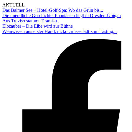
AKTUELL
Das Balmer See – Hotel·Golf·Spa: Wo das Grün bis...
Die unendliche Geschichte: Phantásien liegt in Dresden-Übigau
Aus Treviso stammt Tiramisu
Elbzauber – Die Elbe wird zur Bühne
Weinwissen aus erster Hand: nicko cruises lädt zum Tasting...