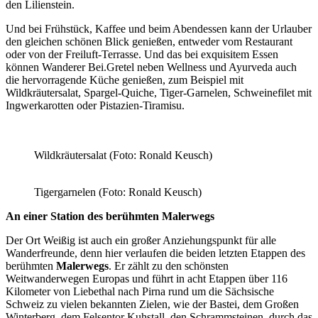
den Lilienstein.
Und bei Frühstück, Kaffee und beim Abendessen kann der Urlauber
den gleichen schönen Blick genießen, entweder vom Restaurant
oder von der Freiluft-Terrasse. Und das bei exquisitem Essen
können Wanderer Bei.Gretel neben Wellness und Ayurveda auch
die hervorragende Küche genießen, zum Beispiel mit
Wildkräutersalat, Spargel-Quiche, Tiger-Garnelen, Schweinefilet mit
Ingwerkarotten oder Pistazien-Tiramisu.
Wildkräutersalat (Foto: Ronald Keusch)
Tigergarnelen (Foto: Ronald Keusch)
An einer Station des berühmten Malerwegs
Der Ort Weißig ist auch ein großer Anziehungspunkt für alle
Wanderfreunde, denn hier verlaufen die beiden letzten Etappen des
berühmten
Malerwegs
. Er zählt zu den schönsten
Weitwanderwegen Europas und führt in acht Etappen über 116
Kilometer von Liebethal nach Pirna rund um die Sächsische
Schweiz zu vielen bekannten Zielen, wie der Bastei, dem Großen
Winterberg, dem Felsentor Kuhstall, den Schrammsteinen, durch das