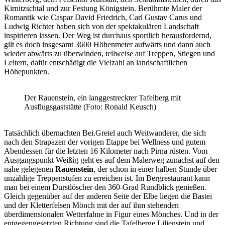
Kirnitzschtal und zur Festung Königstein. Berühmte Maler der
Romantik wie Caspar David Friedrich, Carl Gustav Carus und
Ludwig Richter haben sich von der spektakulären Landschaft
inspirieren lassen. Der Weg ist durchaus sportlich herausfordernd,
gilt es doch insgesamt 3600 Höhenmeter aufwärts und dann auch
wieder abwärts zu überwinden, teilweise auf Treppen, Stiegen und
Leitern, dafür entschädigt die Vielzahl an landschaftlichen
Höhepunkten.
Der Rauenstein, ein langgestreckter Tafelberg mit
Ausflugsgaststätte (Foto: Ronald Keusch)
Tatsächlich übernachten Bei.Gretel auch Weitwanderer, die sich
nach den Strapazen der vorigen Etappe bei Wellness und gutem
Abendessen für die letzten 16 Kilometer nach Pirna rüsten. Vom
Ausgangspunkt Weißig geht es auf dem Malerweg zunächst auf den
nahe gelegenen
Rauenstein
, der schon in einer halben Stunde über
unzählige Treppenstufen zu erreichen ist. Im Bergrestaurant kann
man bei einem Durstlöscher den 360-Grad Rundblick genießen.
Gleich gegenüber auf der anderen Seite der Elbe liegen die Bastei
und der Kletterfelsen Mönch mit der auf ihm stehenden
überdimensionalen Wetterfahne in Figur eines Mönches. Und in der
entgegengesetzten Richtung sind die Tafelberge Lilienstein und