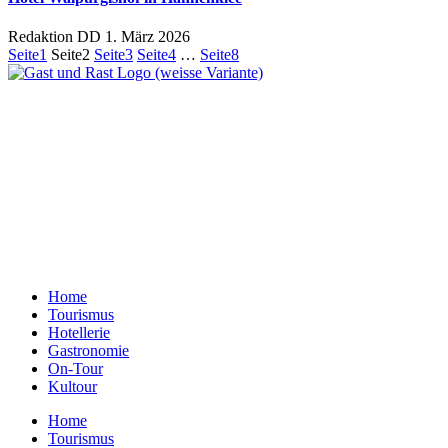
Redaktion DD
1. März 2026
Seite
1
Seite
2
Seite
3
Seite
4
…
Seite
8
Ein Unternehmen aus Berlin
Otternweg 4 | 13465 Berlin
Redaktion Berlin:
Telefon:
+49 (0)30 401 07 190
Redaktion Dresden:
Telefon:
+49 (0)351 79597900
E-Mail:
info@gastundrast.com
Home
Tourismus
Hotellerie
Gastronomie
On-Tour
Kultour
Home
Tourismus