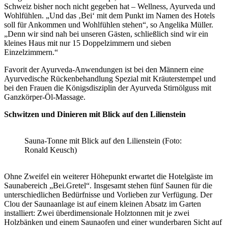
Schweiz bisher noch nicht gegeben hat – Wellness, Ayurveda und
Wohlfühlen. „Und das ‚Bei‘ mit dem Punkt im Namen des Hotels
soll für Ankommen und Wohlfühlen stehen“, so Angelika Müller.
„Denn wir sind nah bei unseren Gästen, schließlich sind wir ein
kleines Haus mit nur 15 Doppelzimmern und sieben
Einzelzimmern.“
Favorit der Ayurveda-Anwendungen ist bei den Männern eine
Ayurvedische Rückenbehandlung Spezial mit Kräuterstempel und
bei den Frauen die Königsdisziplin der Ayurveda Stirnölguss mit
Ganzkörper-Öl-Massage.
Schwitzen und Dinieren mit Blick auf den Lilienstein
Sauna-Tonne mit Blick auf den Lilienstein (Foto:
Ronald Keusch)
Ohne Zweifel ein weiterer Höhepunkt erwartet die Hotelgäste im
Saunabereich „Bei.Gretel“. Insgesamt stehen fünf Saunen für die
unterschiedlichen Bedürfnisse und Vorlieben zur Verfügung. Der
Clou der Saunaanlage ist auf einem kleinen Absatz im Garten
installiert: Zwei überdimensionale Holztonnen mit je zwei
Holzbänken und einem Saunaofen und einer wunderbaren Sicht auf