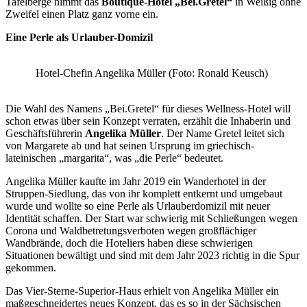
Tafelberge nimmt das
Boutique-Hotel „Bei.Gretel“
in Weißig ohne
Zweifel einen Platz ganz vorne ein.
Eine Perle als Urlauber-Domizil
Hotel-Chefin Angelika Müller (Foto: Ronald Keusch)
Die Wahl des Namens „Bei.Gretel“ für dieses Wellness-Hotel will
schon etwas über sein Konzept verraten, erzählt die Inhaberin und
Geschäftsführerin
Angelika Müller
. Der Name Gretel leitet sich
von Margarete ab und hat seinen Ursprung im griechisch-
lateinischen „margarita“, was „die Perle“ bedeutet.
Angelika Müller kaufte im Jahr 2019 ein Wanderhotel in der
Struppen-Siedlung, das von ihr komplett entkernt und umgebaut
wurde und wollte so eine Perle als Urlauberdomizil mit neuer
Identität schaffen. Der Start war schwierig mit Schließungen wegen
Corona und Waldbetretungsverboten wegen großflächiger
Wandbrände, doch die Hoteliers haben diese schwierigen
Situationen bewältigt und sind mit dem Jahr 2023 richtig in die Spur
gekommen.
Das Vier-Sterne-Superior-Haus erhielt von Angelika Müller ein
maßgeschneidertes neues Konzept, das es so in der Sächsischen