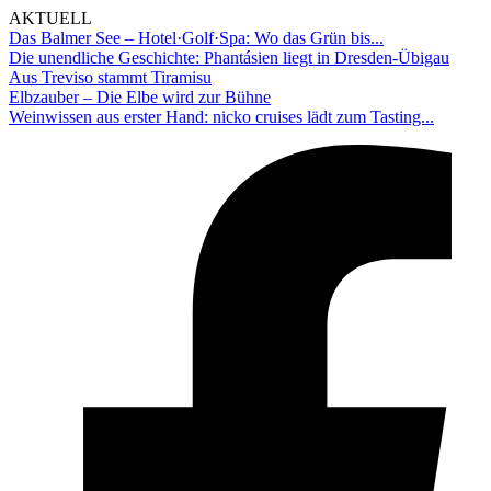
AKTUELL
Das Balmer See – Hotel·Golf·Spa: Wo das Grün bis...
Die unendliche Geschichte: Phantásien liegt in Dresden-Übigau
Aus Treviso stammt Tiramisu
Elbzauber – Die Elbe wird zur Bühne
Weinwissen aus erster Hand: nicko cruises lädt zum Tasting...