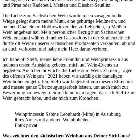
und Pirna oder Radebeul, Meißen und Diesbar-Seußlitz.
Die Liebe zum Sächsischen Wein wurde mir sozusagen in die
Wiege gelegt durch meine Mutti, eine gebürtige Meißnerin, und
meinen Opa, einem Hobbywinzer, der, zu Lebzeiten, in Meißen
Wein angebaut hat. Mein persönlicher Bezug zum Sächsischen
Wein entstand während meiner Gastro-Jobs in der Studienzeit: ich
durfte oft Weine unserer sächsischen Produzenten verkaufen, ab und
zu auch verkosten und habe mein Herz daran verloren.
Ich habe oft Steffi, meine liebe Freundin und Weinprinzessin aus
meinem ersten Amtsjahr, gebeten, mich auf Wein-Events zu
begleiten. Auch bei ihr wuchs die Liebe zum Wein. Zu den „Tagen
des offenen Weinguts“ 2021 haben wir zufällig die damaligen
Weinhoheiten getroffen. Steffi war begeistert von diesem Ehrenamt
und musste ganze Überzeugungsarbeit leisten, um auch mich zur
Bewerbung zu bewegen. Somit kann man sagen, dass ich Steffi zum
Wein gebracht habe, und sie mich zum Krönchen.
Weinprinzessin Sabine Leonhardt (Mitte) in Ausübung
ihres Amtes mit anderen Weinhoheiten.
Foto: privat
Was zeichnet den sächsischen Weinbau aus Deiner Sicht aus?