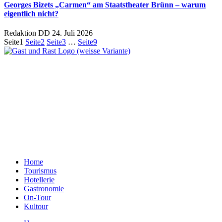
Georges Bizets „Carmen“ am Staatstheater Brünn – warum
eigentlich nicht?
Redaktion DD
24. Juli 2026
Seite
1
Seite
2
Seite
3
…
Seite
9
Ein Unternehmen aus Berlin
Otternweg 4 | 13465 Berlin
Redaktion Berlin:
Telefon:
+49 (0)30 401 07 190
Redaktion Dresden:
Telefon:
+49 (0)351 79597900
E-Mail:
info@gastundrast.com
Home
Tourismus
Hotellerie
Gastronomie
On-Tour
Kultour