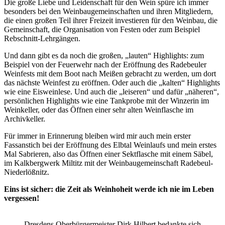
Die große Liebe und Leidenschaft für den Wein spüre ich immer
besonders bei den Weinbaugemeinschaften und ihren Mitgliedern,
die einen großen Teil ihrer Freizeit investieren für den Weinbau, die
Gemeinschaft, die Organisation von Festen oder zum Beispiel
Rebschnitt-Lehrgängen.
Und dann gibt es da noch die großen, „lauten“ Highlights: zum
Beispiel von der Feuerwehr nach der Eröffnung des Radebeuler
Weinfests mit dem Boot nach Meißen gebracht zu werden, um dort
das nächste Weinfest zu eröffnen. Oder auch die „kalten“ Highlights
wie eine Eisweinlese. Und auch die „leiseren“ und dafür „näheren“,
persönlichen Highlights wie eine Tankprobe mit der Winzerin im
Weinkeller, oder das Öffnen einer sehr alten Weinflasche im
Archivkeller.
Für immer in Erinnerung bleiben wird mir auch mein erster
Fassanstich bei der Eröffnung des Elbtal Weinlaufs und mein erstes
Mal Sabrieren, also das Öffnen einer Sektflasche mit einem Säbel,
im Kalkbergwerk Miltitz mit der Weinbaugemeinschaft Radebeul-
Niederlößnitz.
Eins ist sicher: die Zeit als Weinhoheit werde ich nie im Leben
vergessen!
Dresdens Oberbürgermeister Dirk Hilbert bedankte sich