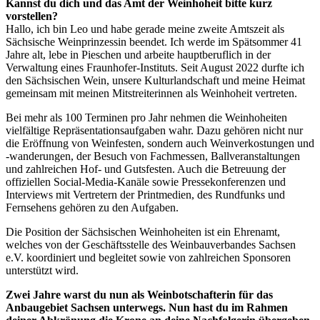
Kannst du dich und das Amt der Weinhoheit bitte kurz
vorstellen?
Hallo, ich bin Leo und habe gerade meine zweite Amtszeit als
Sächsische Weinprinzessin beendet. Ich werde im Spätsommer 41
Jahre alt, lebe in Pieschen und arbeite hauptberuflich in der
Verwaltung eines Fraunhofer-Instituts. Seit August 2022 durfte ich
den Sächsischen Wein, unsere Kulturlandschaft und meine Heimat
gemeinsam mit meinen Mitstreiterinnen als Weinhoheit vertreten.
Bei mehr als 100 Terminen pro Jahr nehmen die Weinhoheiten
vielfältige Repräsentationsaufgaben wahr. Dazu gehören nicht nur
die Eröffnung von Weinfesten, sondern auch Weinverkostungen und
-wanderungen, der Besuch von Fachmessen, Ballveranstaltungen
und zahlreichen Hof- und Gutsfesten. Auch die Betreuung der
offiziellen Social-Media-Kanäle sowie Pressekonferenzen und
Interviews mit Vertretern der Printmedien, des Rundfunks und
Fernsehens gehören zu den Aufgaben.
Die Position der Sächsischen Weinhoheiten ist ein Ehrenamt,
welches von der Geschäftsstelle des Weinbauverbandes Sachsen
e.V. koordiniert und begleitet sowie von zahlreichen Sponsoren
unterstützt wird.
Zwei Jahre warst du nun als Weinbotschafterin für das
Anbaugebiet Sachsen unterwegs. Nun hast du im Rahmen