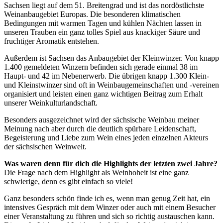
Sachsen liegt auf dem 51. Breitengrad und ist das nordöstlichste
Weinanbaugebiet Europas. Die besonderen klimatischen
Bedingungen mit warmen Tagen und kühlen Nächten lassen in
unseren Trauben ein ganz tolles Spiel aus knackiger Säure und
fruchtiger Aromatik entstehen.
Außerdem ist Sachsen das Anbaugebiet der Kleinwinzer. Von knapp
1.400 gemeldeten Winzern befinden sich gerade einmal 38 im
Haupt- und 42 im Nebenerwerb. Die übrigen knapp 1.300 Klein-
und Kleinstwinzer sind oft in Weinbaugemeinschaften und -vereinen
organisiert und leisten einen ganz wichtigen Beitrag zum Erhalt
unserer Weinkulturlandschaft.
Besonders ausgezeichnet wird der sächsische Weinbau meiner
Meinung nach aber durch die deutlich spürbare Leidenschaft,
Begeisterung und Liebe zum Wein eines jeden einzelnen Akteurs
der sächsischen Weinwelt.
Was waren denn für dich die Highlights der letzten zwei Jahre?
Die Frage nach dem Highlight als Weinhoheit ist eine ganz
schwierige, denn es gibt einfach so viele!
Ganz besonders schön finde ich es, wenn man genug Zeit hat, ein
intensives Gespräch mit dem Winzer oder auch mit einem Besucher
einer Veranstaltung zu führen und sich so richtig austauschen kann.