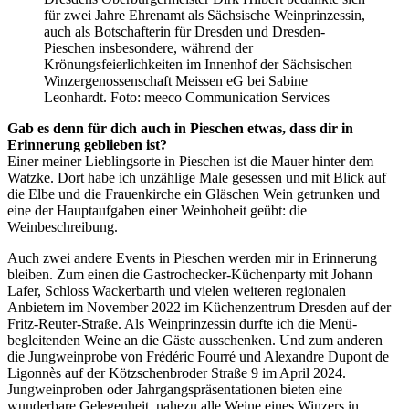
für zwei Jahre Ehrenamt als Sächsische Weinprinzessin,
auch als Botschafterin für Dresden und Dresden-
Pieschen insbesondere, während der
Krönungsfeierlichkeiten im Innenhof der Sächsischen
Winzergenossenschaft Meissen eG bei Sabine
Leonhardt. Foto: meeco Communication Services
Gab es denn für dich auch in Pieschen etwas, dass dir in
Erinnerung geblieben ist?
Einer meiner Lieblingsorte in Pieschen ist die Mauer hinter dem
Watzke. Dort habe ich unzählige Male gesessen und mit Blick auf
die Elbe und die Frauenkirche ein Gläschen Wein getrunken und
eine der Hauptaufgaben einer Weinhoheit geübt: die
Weinbeschreibung.
Auch zwei andere Events in Pieschen werden mir in Erinnerung
bleiben. Zum einen die Gastrochecker-Küchenparty mit Johann
Lafer, Schloss Wackerbarth und vielen weiteren regionalen
Anbietern im November 2022 im Küchenzentrum Dresden auf der
Fritz-Reuter-Straße. Als Weinprinzessin durfte ich die Menü-
begleitenden Weine an die Gäste ausschenken. Und zum anderen
die Jungweinprobe von Frédéric Fourré und Alexandre Dupont de
Ligonnès auf der Kötzschenbroder Straße 9 im April 2024.
Jungweinproben oder Jahrgangspräsentationen bieten eine
wunderbare Gelegenheit, nahezu alle Weine eines Winzers in