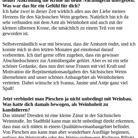
deiner Abkrönung die Krone an deine Nachfolgerin übergeben.
Was war das für ein Gefühl für dich?
Ich habe zwei in dieser Zeit wirklich alles aus der Liebe meines
Herzens für den Sächsischen Wein gegeben. Natürlich bin ich da
sehr verbunden mit dem Amt als Weinhoheit und auch mit der
kleinen silbernen Krone, die tatsächlich zu einem Teil von mir
geworden ist.
Selbstverständlich war mir bewusst, dass die Amtszeit endet, und ich
konnte mich in den letzten Monaten gut emotional darauf
vorbereiten. Ich darf gerne offen zugeben, dass ein gewisser
Abschiedsschmerz zur Amtsübergabe gehört. Aber es ist ein sehr
schöner Gedanke, dass nun drei neue Frauen mit viel Kraft und
Motivation die Repräsentationsaufgaben des Sächsischen Weins
übernehmen und unser schönes Anbaugebiet als Weinhoheiten
vertreten. Dabei wünsche ich Ivanna, Janine und Antje ganz viel
Spaß!
Jetzt verbindet man Pieschen ja nicht unbedingt mit Weinbau.
Was hatte dich damals bewogen, als Weinhoheit zu
kandidieren?
Das stimmt! Dresden ist eine kleine Zäsur in der Sächsischen
Weinstraße. Im Stadtbild kann man nicht unbedingt direkt erkennen,
dass man sich mitten in einem Qualitätsweinanbaugebiet befindet.
Von Pieschen aus kann man aber wunderbare Ausflüge beginnen,
entlang der Weinstraße oder des Weinwanderwegs Richtung Pillnitz