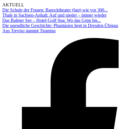
AKTUELL
Die Schule der Frauen: Barocktheater (fast) wie vor 300...
Thale in Sachsen-Anhalt: Auf und nieder – immer wieder
Das Balmer See – Hotel·Golf·Spa: Wo das Grün bis...
Die unendliche Geschichte: Phantásien liegt in Dresden-Übigau
Aus Treviso stammt Tiramisu