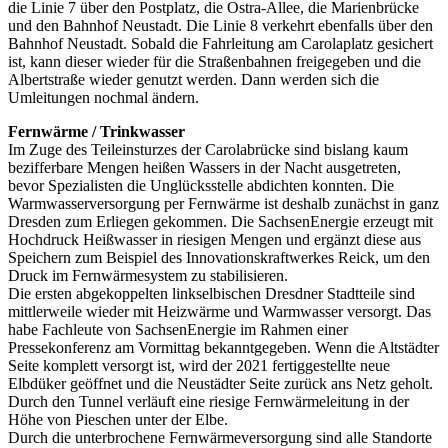
die Linie 7 über den Postplatz, die Ostra-Allee, die Marienbrücke
und den Bahnhof Neustadt. Die Linie 8 verkehrt ebenfalls über den
Bahnhof Neustadt. Sobald die Fahrleitung am Carolaplatz gesichert
ist, kann dieser wieder für die Straßenbahnen freigegeben und die
Albertstraße wieder genutzt werden. Dann werden sich die
Umleitungen nochmal ändern.
Fernwärme / Trinkwasser
Im Zuge des Teileinsturzes der Carolabrücke sind bislang kaum
bezifferbare Mengen heißen Wassers in der Nacht ausgetreten,
bevor Spezialisten die Unglücksstelle abdichten konnten. Die
Warmwasserversorgung per Fernwärme ist deshalb zunächst in ganz
Dresden zum Erliegen gekommen. Die SachsenEnergie erzeugt mit
Hochdruck Heißwasser in riesigen Mengen und ergänzt diese aus
Speichern zum Beispiel des Innovationskraftwerkes Reick, um den
Druck im Fernwärmesystem zu stabilisieren.
Die ersten abgekoppelten linkselbischen Dresdner Stadtteile sind
mittlerweile wieder mit Heizwärme und Warmwasser versorgt. Das
habe Fachleute von SachsenEnergie im Rahmen einer
Pressekonferenz am Vormittag bekanntgegeben. Wenn die Altstädter
Seite komplett versorgt ist, wird der 2021 fertiggestellte neue
Elbdüker geöffnet und die Neustädter Seite zurück ans Netz geholt.
Durch den Tunnel verläuft eine riesige Fernwärmeleitung in der
Höhe von Pieschen unter der Elbe.
Durch die unterbrochene Fernwärmeversorgung sind alle Standorte