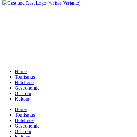
Ein Unternehmen aus Berlin
Otternweg 4 | 13465 Berlin
Redaktion Berlin:
Telefon:
+49 (0)30 401 07 190
Redaktion Dresden:
Telefon:
+49 (0)351 79597900
E-Mail:
info@gastundrast.com
Home
Tourismus
Hotellerie
Gastronomie
On-Tour
Kultour
Home
Tourismus
Hotellerie
Gastronomie
On-Tour
Kultour