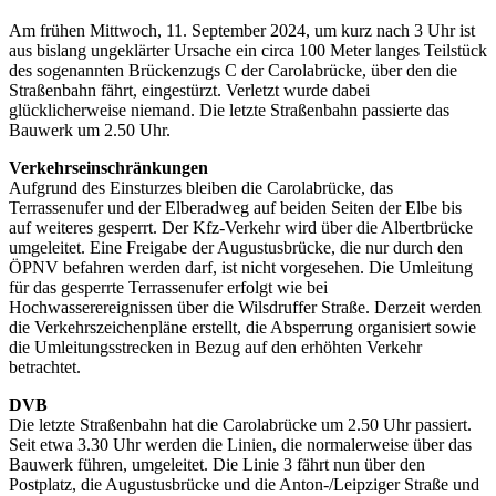
Am frühen Mittwoch, 11. September 2024, um kurz nach 3 Uhr ist
aus bislang ungeklärter Ursache ein circa 100 Meter langes Teilstück
des sogenannten Brückenzugs C der Carolabrücke, über den die
Straßenbahn fährt, eingestürzt. Verletzt wurde dabei
glücklicherweise niemand. Die letzte Straßenbahn passierte das
Bauwerk um 2.50 Uhr.
Verkehrseinschränkungen
Aufgrund des Einsturzes bleiben die Carolabrücke, das
Terrassenufer und der Elberadweg auf beiden Seiten der Elbe bis
auf weiteres gesperrt. Der Kfz-Verkehr wird über die Albertbrücke
umgeleitet. Eine Freigabe der Augustusbrücke, die nur durch den
ÖPNV befahren werden darf, ist nicht vorgesehen. Die Umleitung
für das gesperrte Terrassenufer erfolgt wie bei
Hochwasserereignissen über die Wilsdruffer Straße. Derzeit werden
die Verkehrszeichenpläne erstellt, die Absperrung organisiert sowie
die Umleitungsstrecken in Bezug auf den erhöhten Verkehr
betrachtet.
DVB
Die letzte Straßenbahn hat die Carolabrücke um 2.50 Uhr passiert.
Seit etwa 3.30 Uhr werden die Linien, die normalerweise über das
Bauwerk führen, umgeleitet. Die Linie 3 fährt nun über den
Postplatz, die Augustusbrücke und die Anton-/Leipziger Straße und