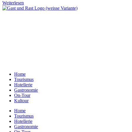
Weiterlesen
Ein Unternehmen aus Berlin
Otternweg 4 | 13465 Berlin
Redaktion Berlin:
Telefon:
+49 (0)30 401 07 190
Redaktion Dresden:
Telefon:
+49 (0)351 79597900
E-Mail:
info@gastundrast.com
Home
Tourismus
Hotellerie
Gastronomie
On-Tour
Kultour
Home
Tourismus
Hotellerie
Gastronomie
On-Tour