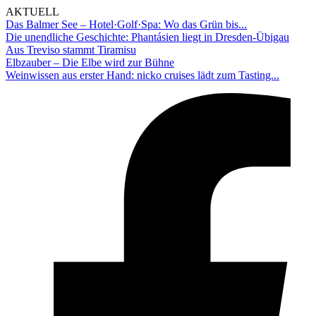
AKTUELL
Das Balmer See – Hotel·Golf·Spa: Wo das Grün bis...
Die unendliche Geschichte: Phantásien liegt in Dresden-Übigau
Aus Treviso stammt Tiramisu
Elbzauber – Die Elbe wird zur Bühne
Weinwissen aus erster Hand: nicko cruises lädt zum Tasting...