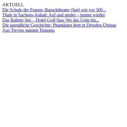
AKTUELL
Die Schule der Frauen: Barocktheater (fast) wie vor 300...
Thale in Sachsen-Anhalt: Auf und nieder – immer wieder
Das Balmer See – Hotel·Golf·Spa: Wo das Grün bis...
Die unendliche Geschichte: Phantásien liegt in Dresden-Übigau
Aus Treviso stammt Tiramisu