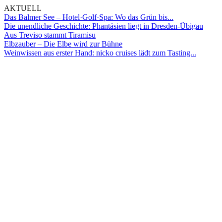
AKTUELL
Das Balmer See – Hotel·Golf·Spa: Wo das Grün bis...
Die unendliche Geschichte: Phantásien liegt in Dresden-Übigau
Aus Treviso stammt Tiramisu
Elbzauber – Die Elbe wird zur Bühne
Weinwissen aus erster Hand: nicko cruises lädt zum Tasting...