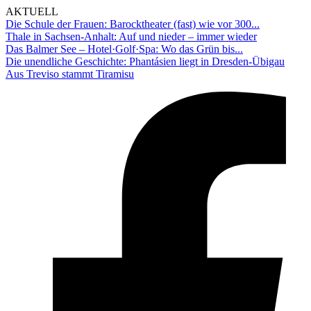
AKTUELL
Die Schule der Frauen: Barocktheater (fast) wie vor 300...
Thale in Sachsen-Anhalt: Auf und nieder – immer wieder
Das Balmer See – Hotel·Golf·Spa: Wo das Grün bis...
Die unendliche Geschichte: Phantásien liegt in Dresden-Übigau
Aus Treviso stammt Tiramisu