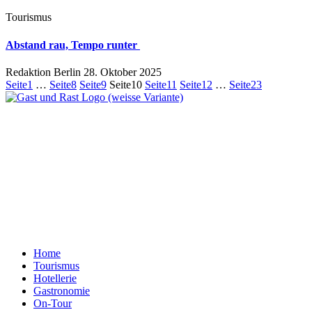
Tourismus
Abstand rau, Tempo runter
Redaktion Berlin
28. Oktober 2025
Seite
1
…
Seite
8
Seite
9
Seite
10
Seite
11
Seite
12
…
Seite
23
Ein Unternehmen aus Berlin
Otternweg 4 | 13465 Berlin
Redaktion Berlin:
Telefon:
+49 (0)30 401 07 190
Redaktion Dresden:
Telefon:
+49 (0)351 79597900
E-Mail:
info@gastundrast.com
Home
Tourismus
Hotellerie
Gastronomie
On-Tour