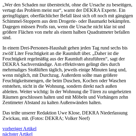
„Wer den Schaden nur überstreicht, ohne die Ursache zu beseitigen,
vertagt das Problem meist nur“, warnt der DEKRA Experte. Ein
geringfügiger, oberflächlicher Befall lässt sich oft noch mit gängigen
Schimmel-Stoppern aus dem Drogerie- oder Baumarkt bekämpfen.
Dagegen müssen Profis ran, wenn die Ursache nicht klar ist und
größere Flächen von mehr als einem halben Quadratmeter befallen
sind.
In einem Drei-Personen-Haushalt gehen jeden Tag rund sechs bis
zwölf Liter Feuchtigkeit an die Raumluft über. „Daher ist die
Feuchtigkeit regelmäßig aus der Raumluft abzuführen“, sagt der
DEKRA Sachverständige. Am effektivsten gelingt dies durch
mehrmaliges Stoßlüften täglich, jeweils einige Minuten lang und,
wenn möglich, mit Durchzug. Außerdem sollte man größere
Feuchtigkeitsmengen, die beim Duschen, Kochen oder Waschen
entstehen, nicht in die Wohnung, sondern direkt nach außen
ableiten. Weiter wichtig: In der Wohnung die Türen zu ungeheizten
Räumen geschlossen halten und mit Möbeln und Vorhängen zehn
Zentimeter Abstand zu kalten Außenwänden halten.
Das teilte unserer Redaktion Uwe Klose, DEKRA Niederlassung
Zwickau, mit. (Fotos: DEKRA; Volker Neef)
vorheriger Artikel
nächster Artikel