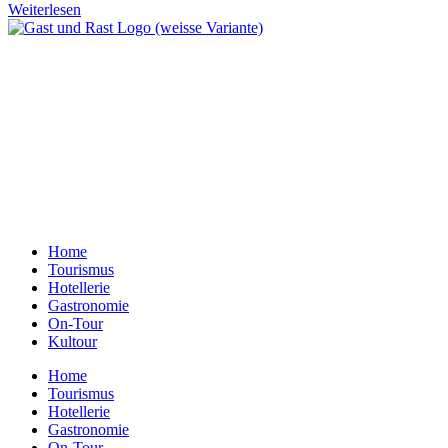
Weiterlesen
Ein Unternehmen aus Berlin
Otternweg 4 | 13465 Berlin
Redaktion Berlin:
Telefon:
+49 (0)30 401 07 190
Redaktion Dresden:
Telefon:
+49 (0)351 79597900
E-Mail:
info@gastundrast.com
Home
Tourismus
Hotellerie
Gastronomie
On-Tour
Kultour
Home
Tourismus
Hotellerie
Gastronomie
On-Tour