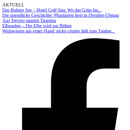
AKTUELL
Das Balmer See – Hotel·Golf·Spa: Wo das Grün bis...
Die unendliche Geschichte: Phantásien liegt in Dresden-Übigau
Aus Treviso stammt Tiramisu
Elbzauber – Die Elbe wird zur Bühne
Weinwissen aus erster Hand: nicko cruises lädt zum Tasting...